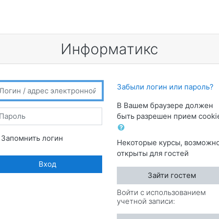
Информатикс
ть и перейти к созданию новой учетной записи
гин / адрес электронной почты
Забыли логин или пароль?
В Вашем браузере должен
ароль
быть разрешен прием cooki
Запомнить логин
Некоторые курсы, возможно
открыты для гостей
Вход
Зайти гостем
Войти с использованием
учетной записи: