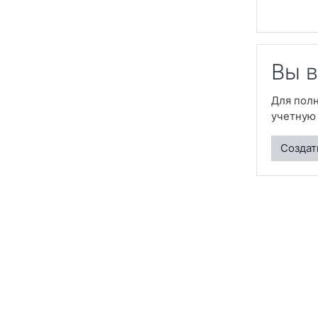
Вы в
Для полн
учетную 
Создат