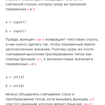
считанной строки, которое сразу же присвоим
переменым
и
:
a
b
a = input()
Правда, функция
возвращает текстовую строку,
input
а нам нужно сделать так, чтобы переменные имели
целочисленные значения. Поэтому сразу же после
считывания выполним преобразование типов при
помощи фунцкии
, и запишем новые значения в
int
переменные
и
.
a
b
a = int(a)
Можно объединить считывание строк и
преобразование типов, если вызывать функцию
int
для того значения, которое вернет функция
:
input