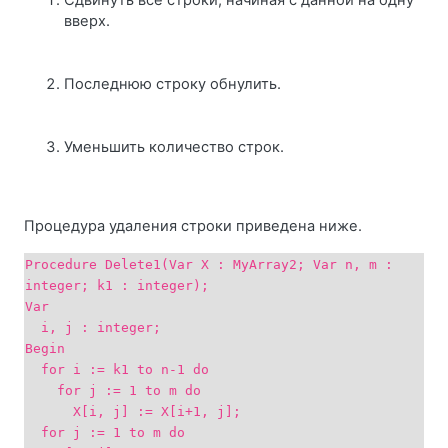
Сдвинуть все строки, начиная с данной на одну
вверх.
Последнюю строку обнулить.
Уменьшить количество строк.
Процедура удаления строки приведена ниже.
Procedure Delete1(Var X : MyArray2; Var n, m :
integer; k1 : integer);
Var
i, j : integer;
Begin
for i := k1 to n-1 do
for j := 1 to m do
X[i, j] := X[i+1, j];
for j := 1 to m do