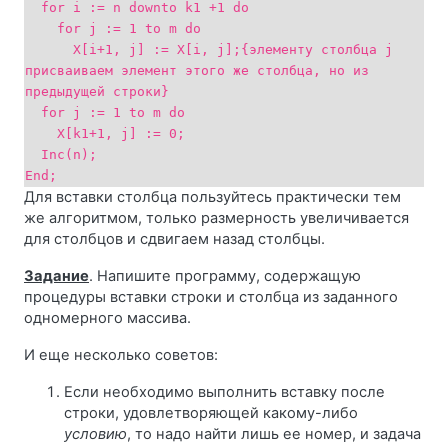
for i := n downto k1 +1 do
for j := 1 to m do
X[i+1, j] := X[i, j];{элементу столбца j
присваиваем элемент этого же столбца, но из
предыдущей строки}
for j := 1 to m do
X[k1+1, j] := 0;
Inc(n);
End;
Для вставки столбца пользуйтесь практически тем
же алгоритмом, только размерность увеличивается
для столбцов и сдвигаем назад столбцы.
Задание
. Напишите программу, содержащую
процедуры вставки строки и столбца из заданного
одномерного массива.
И еще несколько советов:
Если необходимо выполнить вставку после
строки, удовлетворяющей какому-либо
условию
, то надо найти лишь ее номер, и задача