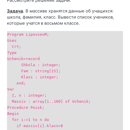
Рассмотрите решение задачи.
Задача
. В массиве хранятся данные об учащихся:
школа, фамилия, класс. Вывести список учеников,
которые учатся в восьмом классе.
Program LipovsevM;
Uses
Crt;
Type
Uchenik=record
Shkola : integer;
Fam : string[15];
Klass : integer;
end;
Var
I, n : integer;
Massiv : array[1..100] of Uchenik;
Рrocedure Poisk;
Begin
for i:=1 to n do
if massiv[i].klass=8