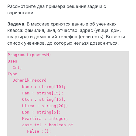
Рассмотрите два примера решения задачи с
вариантами.
Задача
. В массиве хранятся данные об учениках
класса: фамилия, имя, отчество, адрес (улица, дом,
квартира) и домашний телефон (если есть). Вывести
список учеников, до которых нельзя дозвониться.
Program LipovsevM;
Uses
Crt;
Type
Uchenik=record
Name : string[10];
Fam : string[15];
Otch : string[15];
Ulica : string[20];
Dom : string[5];
Kvartira : integer;
case tel : boolean of
False :();