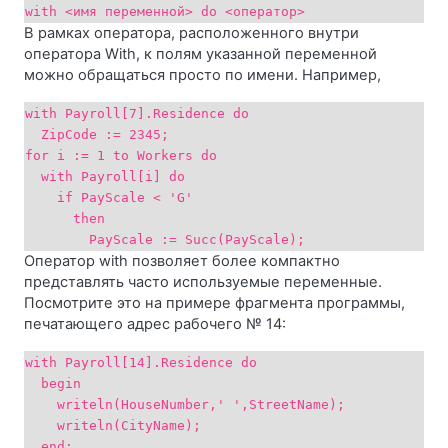
with <имя переменной> do <оператор>
В рамках оператора, расположенного внутри
оператора With, к полям указанной переменной
можно обращаться просто по имени. Например,
with Payroll[7].Residence do
ZipCode := 2345;
for i := 1 to Workers do
with Payroll[i] do
if PayScale < 'G'
then
PayScale := Succ(PayScale);
Оператор with позволяет более компактно
представлять часто используемые переменные.
Посмотрите это на примере фрагмента программы,
печатающего адрес рабочего № 14:
with Payroll[14].Residence do
begin
writeln(HouseNumber,' ',StreetName);
writeln(CityName);
end;