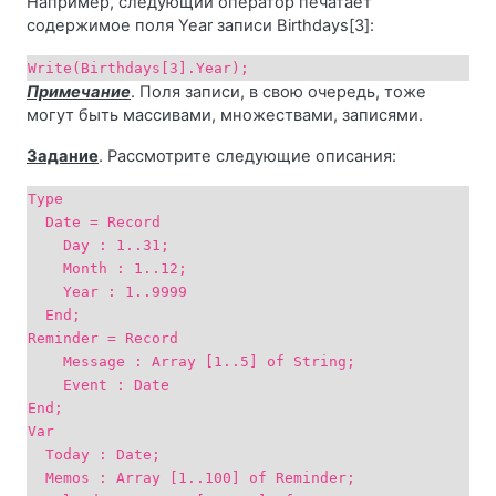
Например, следующий оператор печатает
содержимое поля Year записи Birthdays[3]:
Write(Birthdays[3].Year);
Примечание
. Поля записи, в свою очередь, тоже
могут быть массивами, множествами, записями.
Задание
. Рассмотрите следующие описания:
Type
Date = Record
Day : 1..31;
Month : 1..12;
Year : 1..9999
End;
Reminder = Record
Message : Array [1..5] of String;
Event : Date
End;
Var
Today : Date;
Memos : Array [1..100] of Reminder;