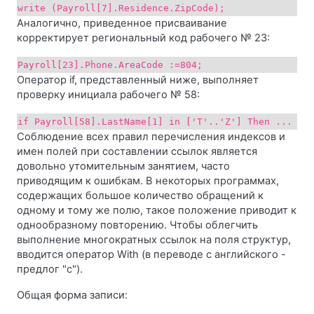
write (Payroll[7].Residence.ZipCode);
Аналогично, приведенное присваивание
корректирует региональный код рабочего № 23:
Payroll[23].Phone.AreaCode :=804;
Оператор if, представленный ниже, выполняет
проверку инициала рабочего № 58:
if Payroll[58].LastName[1] in ['T'..'Z'] Then ...
Соблюдение всех правил перечисления индексов и
имен полей при составлении ссылок является
довольно утомительным занятием, часто
приводящим к ошибкам. В некоторых программах,
содержащих большое количество обращений к
одному и тому же полю, такое положение приводит к
однообразному повторению. Чтобы облегчить
выполнение многократных ссылок на поля структур,
вводится оператор With (в переводе с английского -
предлог "с").
Общая форма записи: