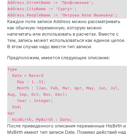
Address.StreetName := 'Профсоюзная';
Address.CityName := 'Сургут';
Address.PeopleName := 'Петрова Алла Ивановна';
Каждое поле записи Address можно рассматривать
как обычную переменную, которую можно
напечатать или использовать в расчетах. Вместе с
тем, запись может использоваться как единое целое.
В этом случае надо ввести тип записи.
Предположим, имеется следующее описание:
Type
Date = Record
Day : 1..31;
Month : (Jan, Feb, Mar, Apr, May, Jun, Jul,
Aug, Sep, Oct, Nov, Dec);
Year : Integer;
End;
Var
HisBirth, MyBirth : Date;
После приведенного описания переменные HisBirth и
MyBirth имеют тип записи Date. Помимо действий над