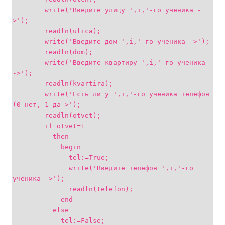
write('Введите улицу ',i,'-го ученика -
>');
readln(ulica);
write('Введите дом ',i,'-го ученика ->');
readln(dom);
write('Введите квартиру ',i,'-го ученика
->');
readln(kvartira);
write('Есть ли у ',i,'-го ученика телефон
(0-нет, 1-да->');
readln(otvet);
if otvet=1
then
begin
tel:=True;
write('Введите телефон ',i,'-го
ученика ->');
readln(telefon);
end
else
tel:=False;