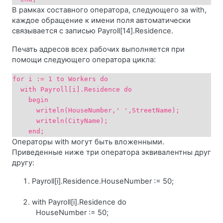
В рамках составного оператора, следующего за with,
каждое обращение к имени поля автоматически
связывается с записью Payroll[14].Residence.
Печать адресов всех рабочих выполняется при
помощи следующего оператора цикла:
for i := 1 to Workers do
with Payroll[i].Residence do
begin
writeln(HouseNumber,' ',StreetName);
writeln(CityName);
end;
Операторы with могут быть вложенными.
Приведенные ниже три оператора эквивалентны друг
другу:
Payroll[i].Residence.HouseNumber := 50;
with Payroll[i].Residence do
HouseNumber := 50;