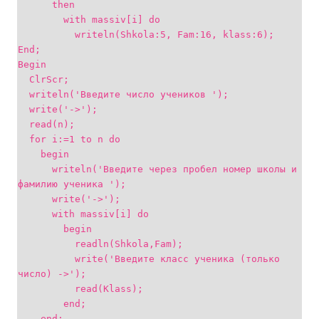
then
with massiv[i] do
writeln(Shkola:5, Fam:16, klass:6);
End;
Begin
ClrScr;
writeln('Введите число учеников ');
write('->');
read(n);
for i:=1 to n do
begin
writeln('Введите через пробел номер школы и
фамилию ученика ');
write('->');
with massiv[i] do
begin
readln(Shkola,Fam);
write('Введите класс ученика (только
число) ->');
read(Klass);
end;
end;