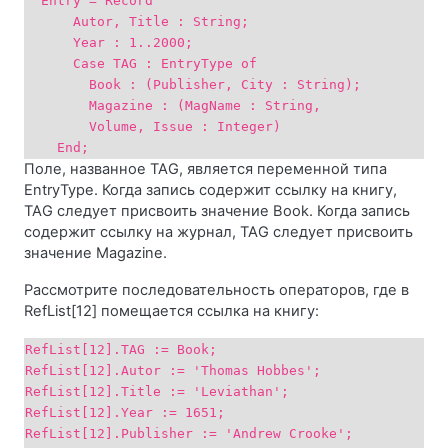
Entry = Record
Autor, Title : String;
Year : 1..2000;
Case TAG : EntryType of
Book : (Publisher, City : String);
Magazine : (MagName : String,
Volume, Issue : Integer)
End;
Поле, названное TAG, является переменной типа
EntryType. Когда запись содержит ссылку на книгу,
TAG следует присвоить значение Book. Когда запись
содержит ссылку на журнал, TAG следует присвоить
значение Magazine.
Рассмотрите последовательность операторов, где в
RefList[12] помещается ссылка на книгу:
RefList[12].TAG := Book;
RefList[12].Autor := 'Thomas Hobbes';
RefList[12].Title := 'Leviathan';
RefList[12].Year := 1651;
RefList[12].Publisher := 'Andrew Crooke';