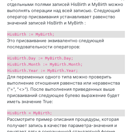
отдельными полями записей HisBirth и MyBirth можно
выполнять операции над всей записью. Следующий
оператор присваивания устанавливает равенство
значений записей HisBirth и MyBirth :
HisBirth := MyBirth;
Это присваивание эквивалентно следующей
последовательности операторов:
HisBirth.Day := MyBirth.Day;
HisBirth.Month := MyBirth.Month;
HisBirth.Year := MyBirth.Year;
Для переменных одного типа можно проверить
выполнение отношения равенства или неравенства
("=", "<>"). После выполнения приведенных выше
присваиваний следующее булево выражение будет
иметь значение True:
HisBirth = MyBirth;
Рассмотрите пример описания процедуры, которая
получает запись в качестве параметра-значения и
печатает дату в сокращенной стандартной форме,