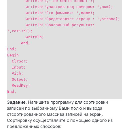
writeln(i,'-ое место занял:');
writeln('участник под номером: ',num);
writeln('Его фамилия: ',name);
writeln('Представляет страну : ',strana);
writeln('Показанный результат:
',rez:3:1);
writeln;
end;
End;
Begin
ClrScr;
Input;
Vich;
Output;
ReadKey;
End.
Задание
. Напишите программу для сортировки
записей по выбранному Вами полю и вывода
отсортированного массива записей на экран.
Сортировку осуществляйте с помощью одного из
предложенных способов: