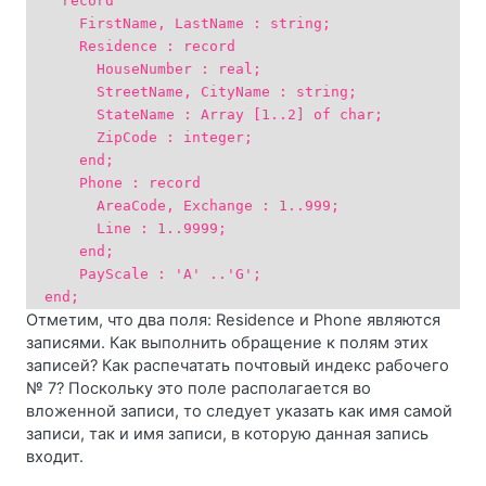
record
FirstName, LastName : string;
Residence : record
HouseNumber : real;
StreetName, CityName : string;
StateName : Array [1..2] of char;
ZipCode : integer;
end;
Phone : record
AreaCode, Exchange : 1..999;
Line : 1..9999;
end;
PayScale : 'A' ..'G';
end;
Отметим, что два поля: Residence и Phone являются
записями. Как выполнить обращение к полям этих
записей? Как распечатать почтовый индекс рабочего
№ 7? Поскольку это поле располагается во
вложенной записи, то следует указать как имя самой
записи, так и имя записи, в которую данная запись
входит.