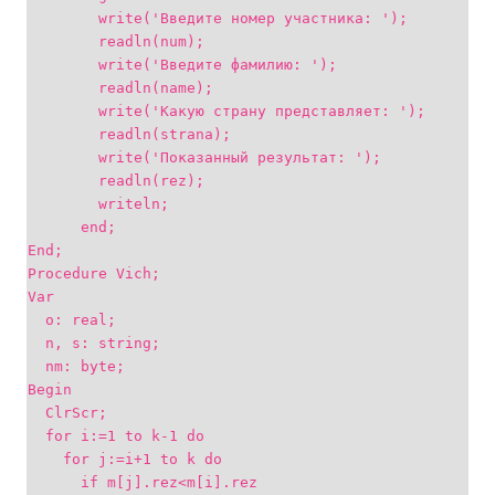
write('Введите номер участника: ');
readln(num);
write('Введите фамилию: ');
readln(name);
write('Какую страну представляет: ');
readln(strana);
write('Показанный результат: ');
readln(rez);
writeln;
end;
End;
Procedure Vich;
Var
o: real;
n, s: string;
nm: byte;
Begin
ClrScr;
for i:=1 to k-1 do
for j:=i+1 to k do
if m[j].rez<m[i].rez