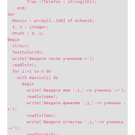
True :(Telefon : string[15]);
end;
Var
Massiv : array[1..100] of Uchenik;
I, n : integer;
Otvet : 0..1;
Begin
ClrScr;
TextColor(9);
write('Введите число учеников->');
readln(n);
for i:=1 to n do
with massiv[i] do
begin
write('Введите имя ',i,'-го ученика ->');
readln(name);
write('Введите фамилию ',i,'-го ученика -
>');
readln(fam);
write('Введите отчество ',i,'-го ученика
->');
readln(otch);