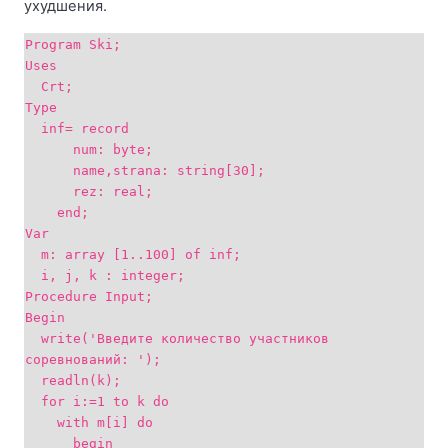
ухудшения.
Program Ski;
Uses
Crt;
Type
inf= record
num: byte;
name,strana: string[30];
rez: real;
end;
Var
m: array [1..100] of inf;
i, j, k : integer;
Procedure Input;
Begin
write('Введите количество участников
соревнований: ');
readln(k);
for i:=1 to k do
with m[i] do
begin