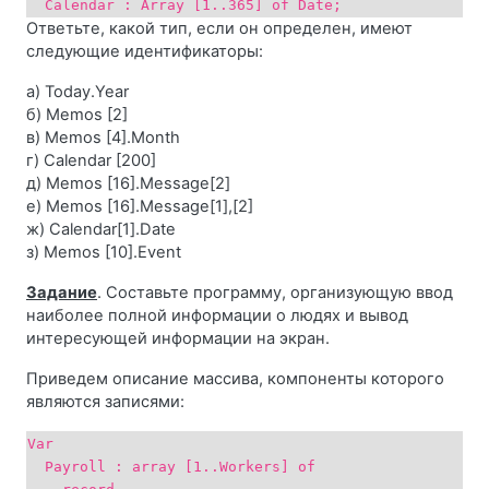
Calendar : Array [1..365] of Date;
Ответьте, какой тип, если он определен, имеют
следующие идентификаторы:
а) Today.Year
б) Memos [2]
в) Memos [4].Month
г) Calendar [200]
д) Memos [16].Message[2]
е) Memos [16].Message[1],[2]
ж) Calendar[1].Date
з) Memos [10].Event
Задание
. Составьте программу, организующую ввод
наиболее полной информации о людях и вывод
интересующей информации на экран.
Приведем описание массива, компоненты которого
являются записями:
Var
Payroll : array [1..Workers] of