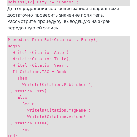
RefList[12].City := 'London';
Для определения состояния записи с вариантами
достаточно проверить значение поля тега.
Рассмотрите процедуру, выводящую на экран
переданную ей запись.
Procedure PrintRef(Citation : Entry);
Begin
Writeln(Citation.Autor);
Writeln(Citation.Title);
Writeln(Citation.Year);
If Citation.TAG = Book
Then
Writeln(Citation.Publisher,',
',Citation.City)
Else
Begin
Writeln(Citation.MagName);
Writeln(Citation.Volume'-
',Citation.Issue)
End;
End;