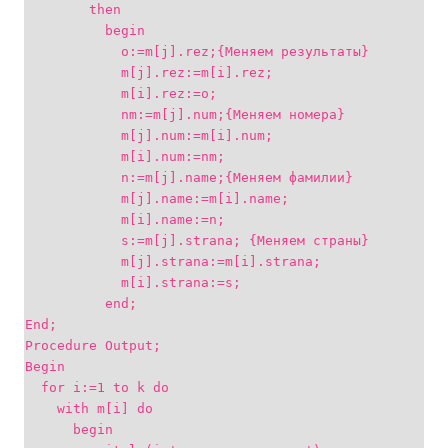
then
begin
o:=m[j].rez;{Меняем результаты}
m[j].rez:=m[i].rez;
m[i].rez:=o;
nm:=m[j].num;{Меняем номера}
m[j].num:=m[i].num;
m[i].num:=nm;
n:=m[j].name;{Меняем фамилии}
m[j].name:=m[i].name;
m[i].name:=n;
s:=m[j].strana; {Меняем страны}
m[j].strana:=m[i].strana;
m[i].strana:=s;
end;
End;
Procedure Output;
Begin
for i:=1 to k do
with m[i] do
begin