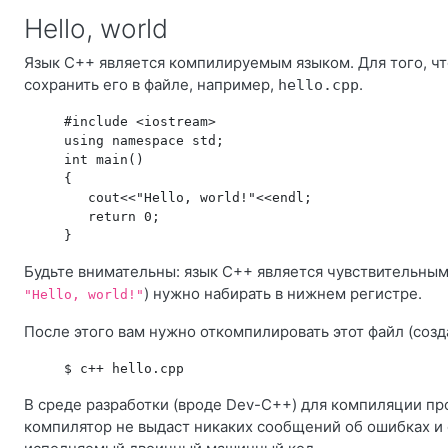
Hello, world
Язык C++ является компилируемым языком. Для того, чт
сохранить его в файле, например,
.
hello.cpp
     #include <iostream>

     using namespace std;

     int main()

     {

        cout<<"Hello, world!"<<endl;

        return 0;

Будьте внимательны: язык C++ является чувствительным к
) нужно набирать в нижнем регистре.
"Hello, world!"
После этого вам нужно откомпилировать этот файл (соз
В среде разработки (вроде Dev-C++) для компиляции п
компилятор не выдаст никаких сообщений об ошибках и 