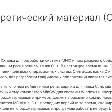
ретический материал (
 XX века для разработки системы UNIX и программного обесп
ванным расширением языка C++. В настоящее время языки 
ения для всех операционных систем. Синтаксис языка C и 
мер, для разработки графических приложений) является си
з того, о чем пойдет ниже речь, верно и для языка C, но мы
гичный ему компилятор MinGW для системы Windows и прог
е рассматриваемые примеры должны правильно компилиров
ляется MS Visual C++ последних версий (в то время, как ш
 и для него рассматриваемые программы работать не будут).