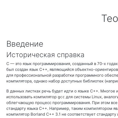
Перейти к основному содержанию
Тео
Введение
Историческая справка
С
— это язык программирования, созданный в 70-х годах
был создан язык C++, являющийся объектно-ориентиро
для профессиональной разработки программного обеспеч
компилятора, однако набор доступных библиотек (напри
В данных листках речь будет идти о языке C++. Многое и
использовать компилятор
для системы Linux, анало
gcc
облегчающую процесс программирования. При этом вс
стандарту языка C++. Например, таким компилятором яв
компилятор Borland C++ 3.1 не соответствует стандарту