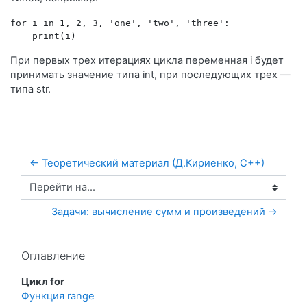
for i in 1, 2, 3, 'one', 'two', 'three':
    print(i)
При первых трех итерациях цикла переменная i будет
принимать значение типа int, при последующих трех —
типа str.
← Теоретический материал (Д.Кириенко, С++)
Перейти на...
Задачи: вычисление сумм и произведений →
Пропустить Оглавление
Оглавление
Цикл for
Функция range