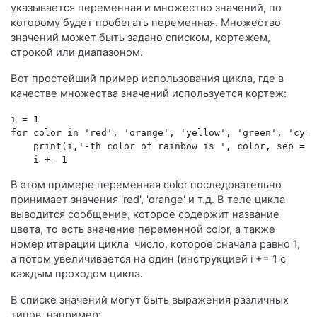
указывается переменная и множество значений, по
которому будет пробегать переменная. Множество
значений может быть задано списком, кортежем,
строкой или диапазоном.
Вот простейший пример использования цикла, где в
качестве множества значений используется кортеж:
i = 1
for color in 'red', 'orange', 'yellow', 'green', 'cyan
    print(i,'-th color of rainbow is ', color, sep = '
    i += 1
В этом примере переменная color последовательно
принимает значения 'red', 'orange' и т.д. В теле цикла
выводится сообщение, которое содержит название
цвета, то есть значение переменной color, а также
номер итерации цикла число, которое сначала равно 1,
а потом увеличивается на один (инструкцией i += 1 с
каждым проходом цикла.
В списке значений могут быть выражения различных
типов, например: