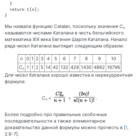
  } 
  return C[n]; 
} 
Мы назвали функцию Catalan, поскольку значения
C
n
называются
числами Каталана
в честь бельгийского
математика XIX века Евгения Шарля Каталана. Начало
ряда чисел Каталана выглядит следующим образом:
n
0
1
2
3
4
5
6
7
8
9
10
C
1
1
2
5
14
42
132
429
1430
4862
16796
n
Для чисел Каталана хорошо известна и нерекуррентная
формула:
C
=
=
.
n
Более подробно про правильные скобочные
последовательности а также элементарное
доказательство данной формулы можно прочесть в [
1
,
2.6-7].