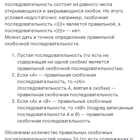
последовательность состоит из равного числа
открывающихся и закрывающихся скобок. Но этого
условия недостаточно: например, скобочная
последовательность «(())» является правильной, а
последовательность «)()(» -- нет.
Можно дать и точное определение правильной
скобочной последовательности.
Пустая последовательность (то есть не
содержащая ни одной скобки) является
правильной скобочной последовательностью.
Если «
A
» -- правильная скобочная
последовательность, то «(
A
)»
(последовательность
A
, взятая в скобки) --
правильная скобочная последовательность.
Если «
A
» и «
B
» -- правильные скобочные
последовательности, то «
AB
» (подряд записанные
последовательности
A
и
B
) -- правильная
скобочная последовательность.
Обозначим количество правильных скобочных
последовательностей длины 2
n
(то есть содержащих
n