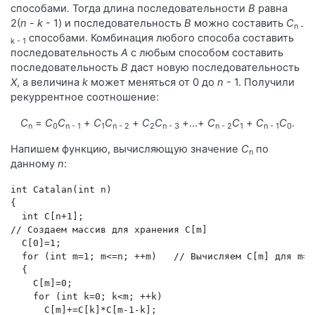
способами. Тогда длина последовательности
B
равна
2(
n
-
k
- 1) и последовательность
B
можно составить
C
n -
способами. Комбинация любого способа составить
k - 1
последовательность
A
с любым способом составить
последовательность
B
даст новую последовательность
X
, а величина
k
может меняться от 0 до
n
- 1. Получили
рекуррентное соотношение:
C
=
C
C
+
C
C
+
C
C
+...+
C
C
+
C
C
.
n
0
n - 1
1
n - 2
2
n - 3
n - 2
1
n - 1
0
Напишем функцию, вычисляющую значение
C
по
n
данному
n
:
int Catalan(int n) 
{ 
  int C[n+1]; 
// Создаем массив для хранения C[m] 
  C[0]=1; 
  for (int m=1; m<=n; ++m)   // Вычисляем C[m] для m=1
  { 
    C[m]=0; 
    for (int k=0; k<m; ++k) 
      C[m]+=C[k]*C[m-1-k]; 