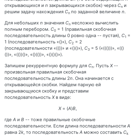
открывающихся и
n
закрывающихся скобок) через
C
и
n
решим задачу нахождения
C
по заданной величине
n
.
n
Для небольших
n
значения
C
несложно вычислить
n
полным перебором.
C
= 1 (правильная скобочная
0
последовательность длины 0 ровно одна -- пустая),
C
=
1
1 (последовательность «()»),
C
= 2
2
(последовательности «(())» и «()()»),
C
= 5 («((()))», «(()
3
())», «(())()», «()(())», «()()()»).
Запишем рекуррентную формулу для
C
. Пусть
X
--
n
произвольная правильная скобочная
последовательность длины 2
n
. Она начинается с
открывающейся скобки. Найдем парную ей
закрывающуюся скобку и представим
последовательность
X
в виде:
X
= (
A
)
B
,
где
A
и
B
-- тоже правильные скобочные
последовательности. Если длина последовательности
A
равна 2
k
, то последовательность
A
можно составить
C
k