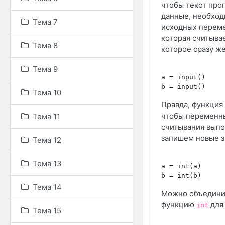
чтобы текст про
данные, необход
Тема 7
исходных перем
которая считывае
Тема 8
которое сразу 
Тема 9
a = input()

Тема 10
Правда, функция
чтобы переменны
Тема 11
считывания вып
запишем новые 
Тема 12
Тема 13
a = int(a)

Тема 14
Можно объединит
функцию
для 
int
Тема 15