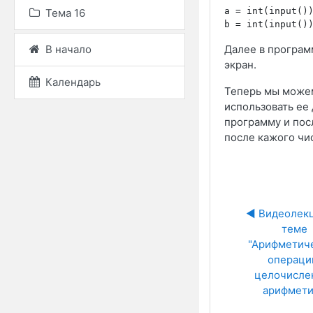
a = int(input())
Тема 16
В начало
Далее в програ
экран.
Календарь
Теперь мы можем
использовать ее
программу и пос
после кажого чи
◀︎ Видеолекц
теме 
"Арифметиче
операции
целочислен
арифмети