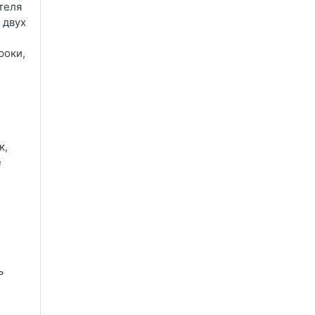
теля
 двух
роки,
к,
е
ь