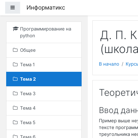
Перейти к основному
Информатикс
Боковая панель
Программирование на
Д. П. 
python
(школа
Общее
В начало
Курс
Тема 1
Тема 2
Теорети
Тема 3
Тема 4
Ввод данн
Пример выше неу
Тема 5
тексте программы
треугольника не
Тема 6