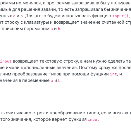
граммы не менялся, а программа запрашивала бы у пользова
имые для решения задачи, то есть запрашивала бы значения
енных
и
. Для этого будем использовать функцию
,
a
b
input()
т строку с клавиатуры и возвращает значение считанной ст
же присвоим переменым
и
:
a
b
возвращает текстовую строку, а нам нужно сделать та
input
е имели целочисленные значения. Поэтому сразу же посл
олним преобразование типов при помощи фунцкии
, и
int
значения в переменные
и
.
a
b
ь считывание строк и преобразование типов, если вызыват
того значения, которое вернет функция
:
input