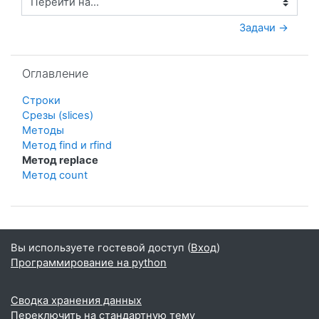
Перейти на...
Задачи →
Пропустить Оглавление
Оглавление
Строки
Срезы (slices)
Методы
Метод find и rfind
Метод replace
Метод count
Вы используете гостевой доступ (
Вход
)
Программирование на python
Сводка хранения данных
Переключить на стандартную тему