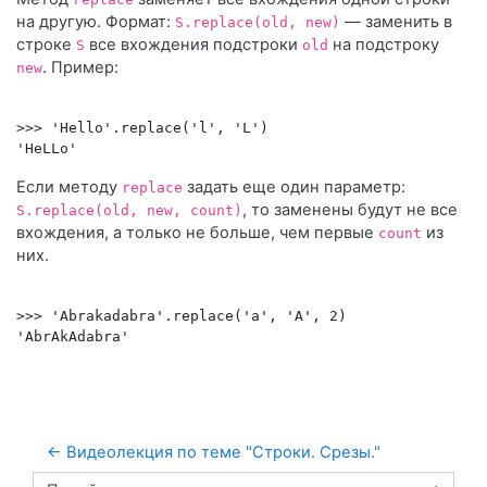
на другую. Формат:
— заменить в
S.replace(old, new)
строке
все вхождения подстроки
на подстроку
S
old
. Пример:
new
>>> 'Hello'.replace('l', 'L')

Если методу
задать еще один параметр:
replace
, то заменены будут не все
S.replace(old, new, count)
вхождения, а только не больше, чем первые
из
count
них.
>>> 'Abrakadabra'.replace('a', 'A', 2)

← Видеолекция по теме "Строки. Срезы."