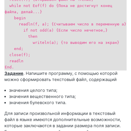
while not Eof(f) do {Пока не достигнут конец
файла, делай...}
begin
readln(f, a); {Считываем число в переменную а}
if not odd(a) {Если число нечетное,}
then
writeln(a); {то выводим его на экран}
end;
close(f);
readln
End.
Задание
. Напишите программу, с помощью которой
можно сформировать текстовый файл, содержащий
значения целого типа;
значения вещественного типа;
значения булевского типа.
Для записи произвольной информации в текстовый
файл в языке имеются дополнительные возможности,
которые заключаются в задании размера поля записи.