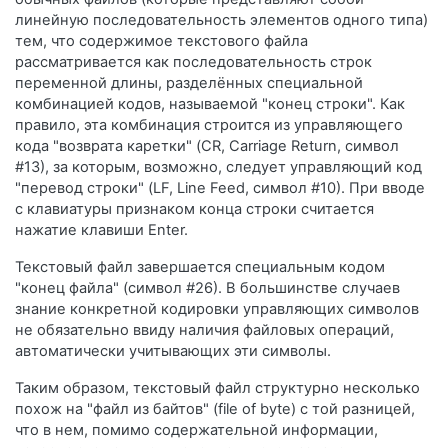
линейную последовательность элементов одного типа)
тем, что содержимое текстового файла
рассматривается как последовательность строк
переменной длины, разделённых специальной
комбинацией кодов, называемой "конец строки". Как
правило, эта комбинация строится из управляющего
кода "возврата каретки" (CR, Carriage Return, символ
#13), за которым, возможно, следует управляющий код
"перевод строки" (LF, Line Feed, символ #10). При вводе
c клавиатуры признаком конца строки считается
нажатие клавиши Enter.
Текстовый файл завершается специальным кодом
"конец файла" (символ #26). В большинстве случаев
знание конкретной кодировки управляющих символов
не обязательно ввиду наличия файловых операций,
автоматически учитывающих эти символы.
Таким образом, текстовый файл структурно несколько
похож на "файл из байтов" (file of byte) с той разницей,
что в нем, помимо содержательной информации,