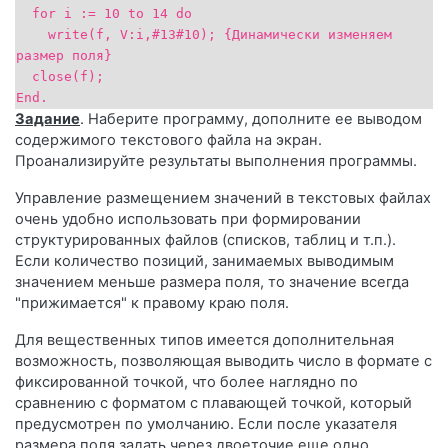
for i := 10 to 14 do
write(f, V:i,#13#10); {Динамически изменяем
размер поля}
close(f);
End.
Задание
. Наберите программу, дополните ее выводом
содержимого текстового файла на экран.
Проанализируйте результаты выполнения программы.
Управление размещением значений в текстовых файлах
очень удобно использовать при формировании
структурированных файлов (списков, таблиц и т.п.).
Если количество позиций, занимаемых выводимым
значением меньше размера поля, то значение всегда
"прижимается" к правому краю поля.
Для вещественных типов имеется дополнительная
возможность, позволяющая выводить число в формате с
фиксированной точкой, что более наглядно по
сравнению с форматом с плавающей точкой, который
предусмотрен по умолчанию. Если после указателя
размера поля задать через двоеточие еще одно