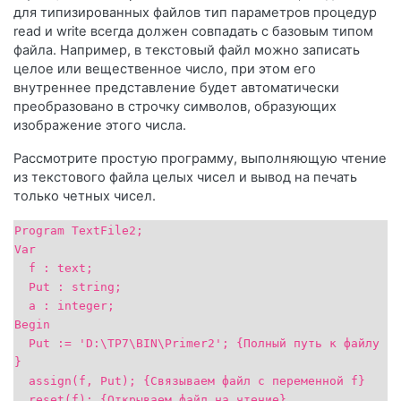
для типизированных файлов тип параметров процедур
read и write всегда должен совпадать с базовым типом
файла. Например, в текстовый файл можно записать
целое или вещественное число, при этом его
внутреннее представление будет автоматически
преобразовано в строчку символов, образующих
изображение этого числа.
Рассмотрите простую программу, выполняющую чтение
из текстового файла целых чисел и вывод на печать
только четных чисел.
Program TextFile2;
Var
f : text;
Put : string;
a : integer;
Begin
Put := 'D:\TP7\BIN\Primer2'; {Полный путь к файлу
}
assign(f, Put); {Связываем файл с переменной f}
reset(f); {Открываем файл на чтение}