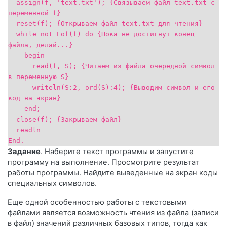
assign(f, 'text.txt'); {Связываем файл text.txt с
переменной f}
reset(f); {Открываем файл text.txt для чтения}
while not Eof(f) do {Пока не достигнут конец
файла, делай...}
begin
read(f, S); {Читаем из файла очередной символ
в переменную S}
writeln(S:2, ord(S):4); {Выводим символ и его
код на экран}
end;
close(f); {Закрываем файл}
readln
End.
Задание
. Наберите текст программы и запустите
программу на выполнение. Просмотрите результат
работы программы. Найдите выведенные на экран коды
специальных символов.
Еще одной особенностью работы с текстовыми
файлами является возможность чтения из файла (записи
в файл) значений различных базовых типов, тогда как