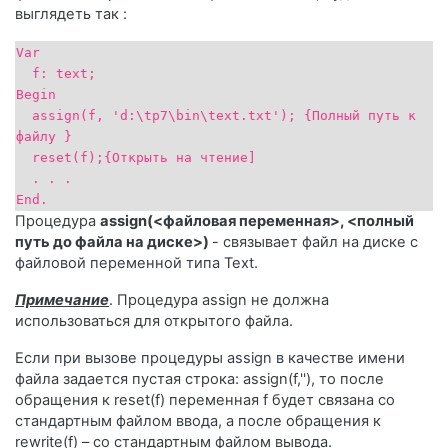
выглядеть так :
Var
f: text;
Begin
assign(f, 'd:\tp7\bin\text.txt'); {Полный путь к
файлу }
reset(f);{Открыть на чтение]
. . .
End.
Процедура
assign(<файловая переменная>, <полный
путь до файла на диске>)
- связывает файл на диске с
файловой переменной типа Text.
Примечание
. Процедура assign не должна
использоваться для открытого файла.
Если при вызове процедуры assign в качестве имени
файла задается пустая строка: assign(f,''), то после
обращения к reset(f) переменная f будет связана со
стандартным файлом ввода, а после обращения к
rewrite(f) – со стандартным файлом вывода.