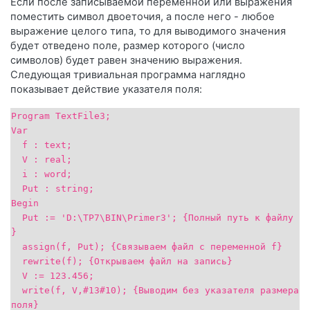
Если после записываемой переменной или выражения
поместить символ двоеточия, а после него - любое
выражение целого типа, то для выводимого значения
будет отведено поле, размер которого (число
символов) будет равен значению выражения.
Следующая тривиальная программа наглядно
показывает действие указателя поля:
Program TextFile3;
Var
f : text;
V : real;
i : word;
Put : string;
Begin
Put := 'D:\TP7\BIN\Primer3'; {Полный путь к файлу
}
assign(f, Put); {Связываем файл с переменной f}
rewrite(f); {Открываем файл на запись}
V := 123.456;
write(f, V,#13#10); {Выводим без указателя размера
поля}