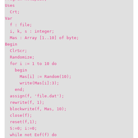
Uses
Crt;
Var
f : file;
i, k, s : integer;
Mas : Array [1..10] of byte;
Begin
ClrScr;
Randomize;
for i := 1 to 10 do
begin
Mas[i] := Random(10);
write(Mas[i]:3);
end;
assign(f, 'file.dat');
rewrite(f, 1);
blockwrite(f, Mas, 10);
close(f);
reset(f,1);
S:=0; i:=0;
while not Eof(f) do