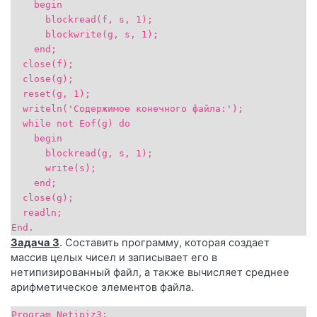
begin
blockread(f, s, 1);
blockwrite(g, s, 1);
end;
close(f);
close(g);
reset(g, 1);
writeln('Содержимое конечного файла:');
while not Eof(g) do
begin
blockread(g, s, 1);
write(s);
end;
close(g);
readln;
End.
Задача 3
. Составить программу, которая создает
массив целых чисел и записывает его в
нетипизированный файл, а также вычисляет среднее
арифметическое элементов файла.
Program Netipiz3;