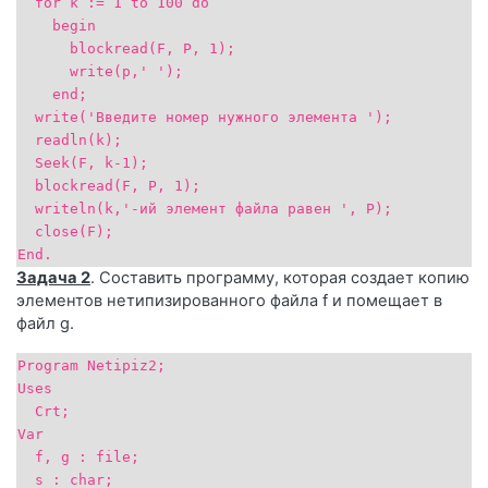
for k := 1 to 100 do
begin
blockread(F, P, 1);
write(p,' ');
end;
write('Введите номер нужного элемента ');
readln(k);
Seek(F, k-1);
blockread(F, P, 1);
writeln(k,'-ий элемент файла равен ', P);
close(F);
End.
Задача 2
. Составить программу, которая создает копию
элементов нетипизированного файла f и помещает в
файл g.
Program Netipiz2;
Uses
Crt;
Var
f, g : file;
s : char;