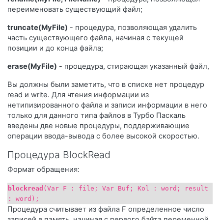
переименовать существующий файл;
truncate(МуFilе)
- процедура, позволяющая удалить
часть существующего файла, начиная с текущей
позиции и до конца файла;
erase(МуFilе)
- процедура, стирающая указанный файл,
Вы должны были заметить, что в списке нет процедур
read и write. Для чтения информации из
нетипизированного файла и записи информации в него
только для данного типа файлов в Турбо Паскаль
введены две новые процедуры, поддерживающие
операции ввода-вывода с более высокой скоростью.
Процедура BlockRead
Формат обращения:
blockread
(Var F : file; Var Buf; Kol : word; result
: word);
Процедура считывает из файла F определенное число
записей в память, начиная с первого байта переменной