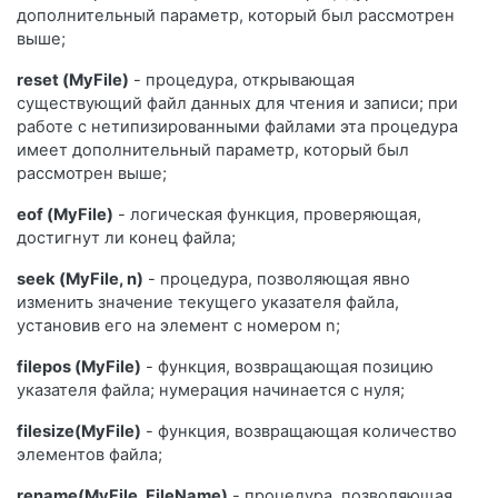
дополнительный параметр, который был рассмотрен
выше;
reset (МуFilе)
- процедура, открывающая
существующий файл данных для чтения и записи; при
работе с нетипизированными файлами эта процедура
имеет дополнительный параметр, который был
рассмотрен выше;
eof (МуFilе)
- логическая функция, проверяющая,
достигнут ли конец файла;
seek (МуFilе, n)
- процедура, позволяющая явно
изменить значение текущего указателя файла,
установив его на элемент с номером n;
filepos (МуFilе)
- функция, возвращающая позицию
указателя файла; нумерация начинается с нуля;
filesize(МуFilе)
- функция, возвращающая количество
элементов файла;
rename(МуFilе, FileName)
- процедура, позволяющая