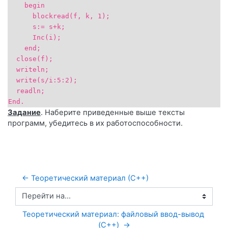
begin
blockread(f, k, 1);
s:= s+k;
Inc(i);
end;
close(f);
writeln;
write(s/i:5:2);
readln;
End.
Задание
. Наберите приведенные выше тексты
программ, убедитесь в их работоспособности.
← Теоретический материал (С++)
Перейти на...
Теоретический материал: файловый ввод-вывод 
(C++)  →