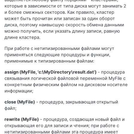
которые в зависимости от типа диска могут занимать 2
и более смежных секторов. Как правило, кластер
может быть прочитан или записан за один оборот
диска, поэтому наивысшую скорость обмена данными
можно получить, если указать длину записи, равную
длине кластера.
При работе с нетипизированными файлами могут
применяться следующие процедуры и функции,
применимые к типизированным файлам:
assign (МуFilе, 'с:\МуDirectory\result.dat')
- процедура
связывания логической файловой переменной МуFilе с
конкретным физическим файлом на дисковом носителе
информации;
closе (МуFilе)
- процедура, закрывающая открытый
файл;
rewrite (МуFilе)
- процедура, создающая новый файл и
открывающая его для записи и чтения; при работе с
нетипизированными файлами эта процедура имеет