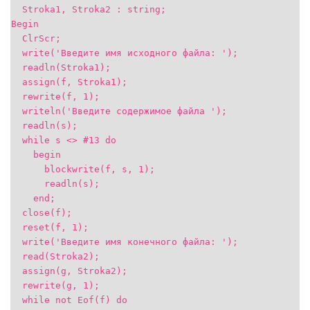
Stroka1, Stroka2 : string;
Begin
ClrScr;
write('Введите имя исходного файла: ');
readln(Stroka1);
assign(f, Stroka1);
rewrite(f, 1);
writeln('Введите содержимое файла ');
readln(s);
while s <> #13 do
begin
blockwrite(f, s, 1);
readln(s);
end;
close(f);
reset(f, 1);
write('Введите имя конечного файла: ');
read(Stroka2);
assign(g, Stroka2);
rewrite(g, 1);
while not Eof(f) do