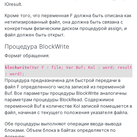
IOresult.
Кроме того, что переменная F должна быть описана как
нетипизированный файл, она должна быть связана с
конкретным физическим диском процедурой assign, и
файл должен быть открыт.
Процедура BlockWrite
Формат обращения:
blockwrite
(Var F : file; Var Buf; Kol : word; result
: word);
Процедура предназначена для быстрой передачи в
файл F определенного числа записей из переменной
Buf. Все параметры процедуры BlockWrite аналогичны
параметрам процедуры BlockRead. Содержимое
переменной Buf в количестве Kol записей помещается в
файл, начиная с текущего положения указателя файла.
Обе процедуры выполняют операции ввода-вывода
блоками. Объем блока в байтах определяется по
формуле: