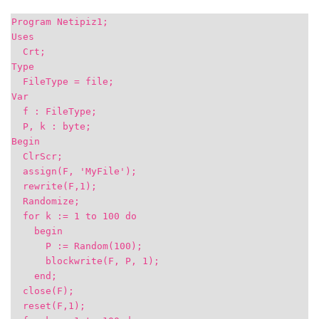
Program Netipiz1;
Uses
Crt;
Type
FileType = file;
Var
f : FileType;
P, k : byte;
Begin
ClrScr;
assign(F, 'MyFile');
rewrite(F,1);
Randomize;
for k := 1 to 100 do
begin
P := Random(100);
blockwrite(F, P, 1);
end;
close(F);
reset(F,1);