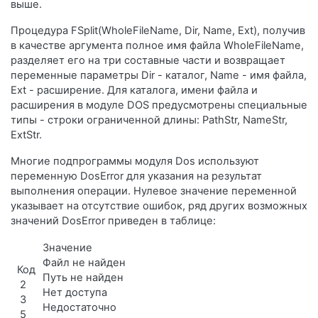
выше.
Процедура FSplit(WholeFileName, Dir, Name, Ext), получив
в качестве аргумента полное имя файла WholeFileName,
разделяет его на три составные части и возвращает
переменные параметры Dir - каталог, Name - имя файла,
Ext - расширение. Для каталога, имени файла и
расширения в модуле DOS предусмотрены специальные
типы - строки ограниченной длины: PathStr, NameStr,
ExtStr.
Многие подпрограммы модуля Dos используют
переменную DosError для указания на результат
выполнения операции. Нулевое значение переменной
указывает на отсутствие ошибок, ряд других возможных
значений DosError приведен в таблице:
Значение
Файл не найден
Код
Путь не найден
2
Нет доступа
3
Недостаточно
5