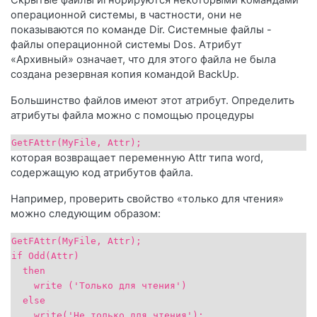
операционной системы, в частности, они не
показываются по команде Dir. Системные файлы -
файлы операционной системы Dos. Атрибут
«Архивный» означает, что для этого файла не была
создана резервная копия командой BackUp.
Большинство файлов имеют этот атрибут. Определить
атрибуты файла можно с помощью процедуры
GetFAttr(MyFile, Attr);
которая возвращает переменную Attr типа word,
содержащую код атрибутов файла.
Например, проверить свойство «только для чтения»
можно следующим образом:
GetFAttr(MyFile, Attr);
if Odd(Attr)
then
write ('Только для чтения')
else
write('Не только для чтения');