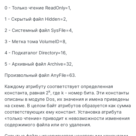
0 - Только чтение ReadOnly=1,
1 - Скрытый файл Hidden=2,
2 - Системный файл SysFile=4,
3 - Метка тома VolumeID=8,
4 - Подкаталог Directory=16,
5 - Архивный файл Archive=32,
Произвольный файл AnyFile=63.
Каждому атрибуту соответствует определенная
k
константа, равная 2
, где k - номер бита. Эти константы
описаны в модуле Dos, их значения и имена приведены
на схеме. В целом байт атрибутов образуется как сумма
соответствующих ему констант. Установка атрибута
«только чтение» приводит к невозможности изменения
содержимого файла или его удаления.
Скрытые файлы игнорируются некоторыми командами