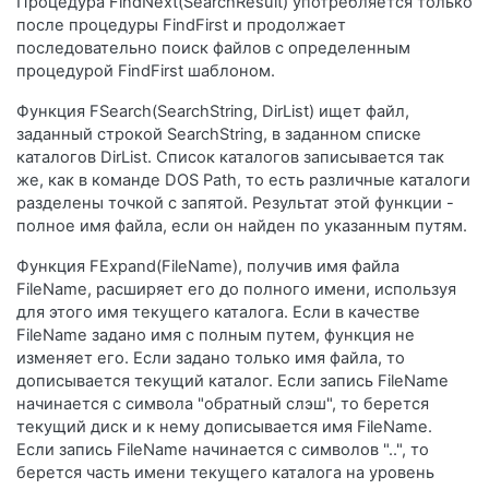
Процедура FindNext(SearchResult) употребляется только
после процедуры FindFirst и продолжает
последовательно поиск файлов с определенным
процедурой FindFirst шаблоном.
Функция FSearch(SearchString, DirList) ищет файл,
заданный строкой SearchString, в заданном списке
каталогов DirList. Список каталогов записывается так
же, как в команде DOS Path, то есть различные каталоги
разделены точкой с запятой. Результат этой функции -
полное имя файла, если он найден по указанным путям.
Функция FExpand(FileName), получив имя файла
FileName, расширяет его до полного имени, используя
для этого имя текущего каталога. Если в качестве
FileName задано имя с полным путем, функция не
изменяет его. Если задано только имя файла, то
дописывается текущий каталог. Если запись FileName
начинается с символа "обратный слэш", то берется
текущий диск и к нему дописывается имя FileName.
Если запись FileName начинается с символов "..", то
берется часть имени текущего каталога на уровень