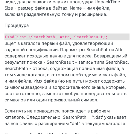
виде, для распаковки служит процедура UnpackTime.
Size - размер файла в байтах. Name - имя файла,
включая разделительную точку и расширение.
Процедура
FindFirst (SearchPath, Аttr, SearchResult);
ищет в каталоге первый файл, удовлетворяющий
заданной спецификации. Параметры SearchPath и Аttr
содержат исходные данные для поиска. Возвращаемый
результат поиска - SearchResult - запись типа SearchRec.
SearchPath - строка, содержащая полное имя файла, в
том числе каталог, в котором необходимо искать файл,
и имя файла. Имя файла (но не путь) может содержать
символы звездочки и вопросительного знака, которые,
соответственно, заменяют любую последовательность
символов или один произвольный символ.
Если путь не приводится, поиск идет в рабочем
каталоге. Следовательно, SearchPath = '*.dat' указывает
на все файлы с расширением "dat" в текущем каталоге.