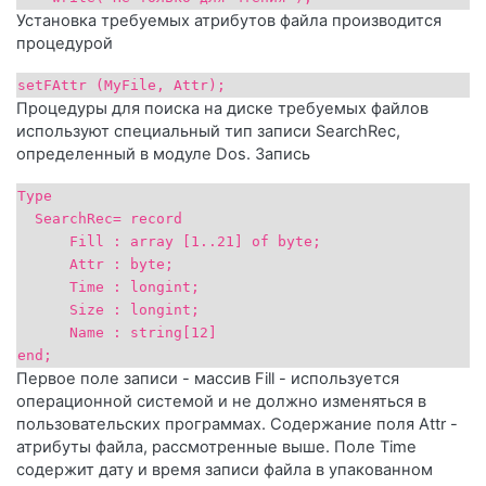
Установка требуемых атрибутов файла производится
процедурой
setFAttr (MyFile, Attr);
Процедуры для поиска на диске требуемых файлов
используют специальный тип записи SearchRec,
определенный в модуле Dos. Запись
Туре
SearchRec= record
Fill : аrrау [1..21] оf bytе;
Attr : bytе;
Time : longint;
Size : longint;
Name : string[12]
end;
Первое поле записи - массив Fill - используется
операционной системой и не должно изменяться в
пользовательских программах. Содержание поля Attr -
атрибуты файла, рассмотренные выше. Поле Time
содержит дату и время записи файла в упакованном