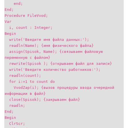
end;
End;
Procedure FileVvod;
Var
i, count : Integer;
Begin
write('Введите имя файла данных:');
readln(Name); {имя физического файла}
assign(Spisok, Name); {связываем файловую
переменную с файлом}
rewrite(Spisok ); {открываем файл для записи}
write('Введите количество работников:');
readln(count);
for i:=1 to count do
VvodZap(i); {вызов процедуры ввода очередной
информации в файл}
close(Spisok); {закрываем файл}
readln;
End;
Begin
ClrScr;