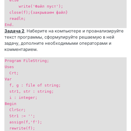
else
write('Файл пуст');
close(f);{закрываем файл}
readln;
End.
Задача 2
. Наберите на компьютере и проанализируйте
текст программы, сформулируйте решаемую в ней
задачу, дополните необходимыми операторами и
комментарием.
Program FileString;
Uses
Crt;
Var
f, g : file of string;
str1, str : string;
i : integer;
Begin
ClrScr;
Str1 := '';
assign(f,'f');
rewrite(f);