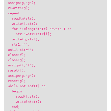
assign(g,'g');
rewrite(g);
repeat
readln(str);
write(f,str);
for i:=length(str) downto 1 do
str1:=str1+str[i];
write(g,str1);
str1:='';
until str='';
close(f);
close(g);
assign(f,'f');
reset(f);
assign(g,'g');
reset(g);
while not eof(f) do
begin
read(f,str);
writeln(str);
end;