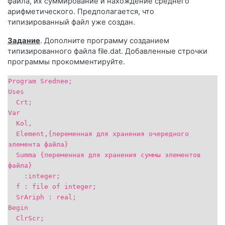
файла, их суммирование и нахождение среднего
арифметического. Предполагается, что
типизированный файл уже создан.
Задание
. Дополните программу созданием
типизированного файла file.dat. Добавленные строчки
программы прокомментируйте.
Program Srednee;
Uses
Crt;
Var
Kol,
Element,{переменная для хранения очередного
элемента файла}
Summa {переменная для хранения суммы элементов
файла}
:integer;
f : file of integer;
SrAriph : real;
Begin
ClrScr;