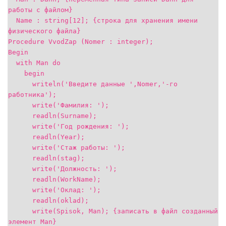
работы с файлом}
Name : string[12]; {строка для хранения имени
физического файла}
Procedure VvodZap (Nomer : integer);
Begin
with Man do
begin
writeln('Введите данные ',Nomer,'-го
работника');
write('Фамилия: ');
readln(Surname);
write('Год рождения: ');
readln(Year);
write('Стаж работы: ');
readln(stag);
write('Должность: ');
readln(WorkName);
write('Оклад: ');
readln(oklad);
write(Spisok, Man); {записать в файл созданный
элемент Man}