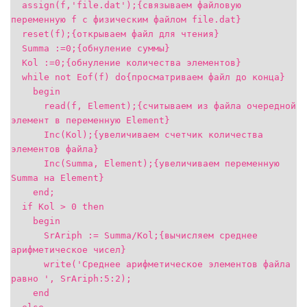
assign(f,'file.dat');{связываем файловую
переменную f с физическим файлом file.dat}
reset(f);{открываем файл для чтения}
Summa :=0;{обнуление суммы}
Kol :=0;{обнуление количества элементов}
while not Eof(f) do{просматриваем файл до конца}
begin
read(f, Element);{считываем из файла очередной
элемент в переменную Element}
Inc(Kol);{увеличиваем счетчик количества
элементов файла}
Inc(Summa, Element);{увеличиваем переменную
Summa на Element}
end;
if Kol > 0 then
begin
SrAriph := Summa/Kol;{вычисляем среднее
арифметическое чисел}
write('Среднее арифметическое элементов файла
равно ', SrAriph:5:2);
end