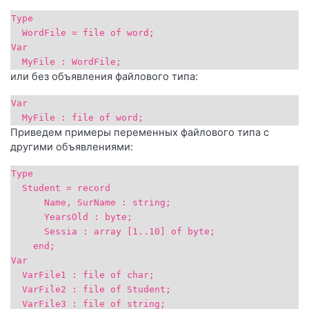
Type
WordFile = file of word;
Var
MyFile : WordFile;
или без объявления файлового типа:
Var
MyFile : file of word;
Приведем примеры переменных файлового типа с
другими объявлениями:
Type
Student = record
Name, SurName : string;
YearsOld : byte;
Sessia : array [1..10] of byte;
end;
Var
VarFile1 : file of char;
VarFile2 : file of Student;
VarFile3 : file of string;