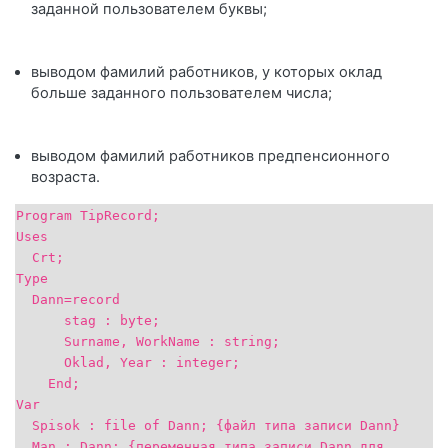
заданной пользователем буквы;
выводом фамилий работников, у которых оклад
больше заданного пользователем числа;
выводом фамилий работников предпенсионного
возраста.
Program TipRecord;
Uses
Crt;
Type
Dann=record
stag : byte;
Surname, WorkName : string;
Oklad, Year : integer;
End;
Var
Spisok : file of Dann; {файл типа записи Dann}
Man : Dann; {переменная типа записи Dann для