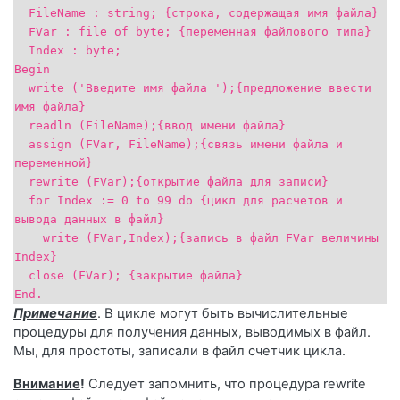
FileName : string; {строка, содержащая имя файла}
FVar : file of byte; {переменная файлового типа}
Index : byte;
Begin
write ('Введите имя файла ');{предложение ввести
имя файла}
readln (FileName);{ввод имени файла}
assign (FVar, FileName);{связь имени файла и
переменной}
rewrite (FVar);{открытие файла для записи}
for Index := 0 to 99 do {цикл для расчетов и
вывода данных в файл}
write (FVar,Index);{запись в файл FVar величины
Index}
close (FVar); {закрытие файла}
End.
Примечание
. В цикле могут быть вычислительные
процедуры для получения данных, выводимых в файл.
Мы, для простоты, записали в файл счетчик цикла.
Внимание
!
Следует запомнить, что процедура rewrite