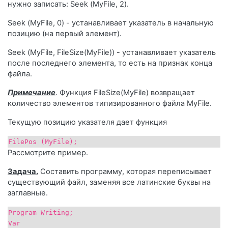
нужно записать: Seek (МуFilе, 2).
Seek (МуFilе, 0) - устанавливает указатель в начальную
позицию (на первый элемент).
Seek (МуFilе, FileSize(МуFilе)) - устанавливает указатель
после последнего элемента, то есть на признак конца
файла.
Примечание
. Функция FileSize(МуFilе) возвращает
количество элементов типизированного файла МуFilе.
Текущую позицию указателя дает функция
FilePos (МуFilе);
Рассмотрите пример.
Задача.
Составить программу, которая переписывает
существующий файл, заменяя все латинские буквы на
заглавные.
Рrogram Writing;
Var