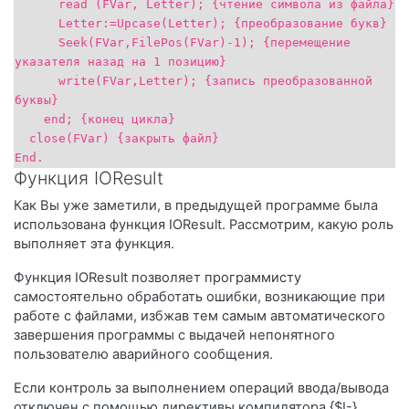
read (FVar, Letter); {чтение символа из файла}
Letter:=Upcase(Letter); {преобразование букв}
Seek(FVar,FilePos(FVar)-1); {перемещение
указателя назад на 1 позицию}
write(FVar,Letter); {запись преобразованной
буквы}
end; {конец цикла}
close(FVar) {закрыть файл}
End.
Функция
IOResult
Как Вы уже заметили, в предыдущей программе была
использована функция IOResult. Рассмотрим, какую роль
выполняет эта функция.
Функция IOResult позволяет программисту
самостоятельно обработать ошибки, возникающие при
работе с файлами, избжав тем самым автоматического
завершения программы с выдачей непонятного
пользователю аварийного сообщения.
Если контроль за выполнением операций ввода/вывода
отключен с помощью директивы компилятора {$I-},