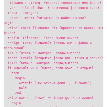
FileName : string; {строка, содержащая имя файла}
FVar : file of char; {переменная файлового типа}
Index : integer;
Letter : char; {читаемый из файла символ}
Begin
write('Enter filename: '); {предложение ввести имя
файла}
readln (FileName); {ввод имени файла}
assign (FVar,FileName); {связь имени файла и
переменной}
{$I-} {отключен контроль ввода/вывода}
reset (FVar); {открытие файла для чтения и записи}
{$I+} {включен контроль ввода/вывода}
if IOResult <> 0 {выход, если файл не открыт}
then
begin
writeln ('Не открыт файл ', FileName);
Halt
end;
while not EOF (FVar) do {цикл до конца файла}
begin