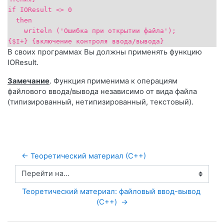
if IOResult <> 0
then
writeln ('Ошибка при открытии файла');
{$I+} {включение контроля ввода/вывода}
В своих программах Вы должны применять функцию
IOResult.
Замечание
. Функция применима к операциям
файлового ввода/вывода независимо от вида файла
(типизированный, нетипизированный, текстовый).
← Теоретический материал (С++)
Перейти на...
Теоретический материал: файловый ввод-вывод 
(C++)  →