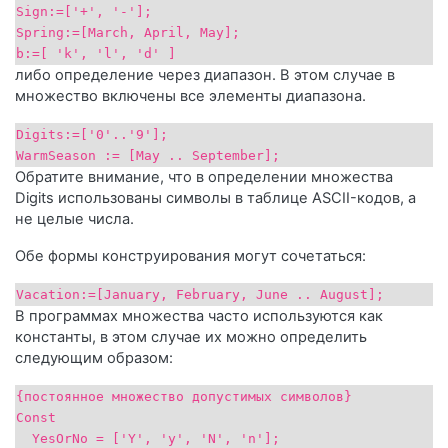
Sign:=['+', '-'];
Spring:=[March, April, May];
b:=[ 'k', 'l', 'd' ]
либо определение через диапазон. В этом случае в
множество включены все элементы диапазона.
Digits:=['0'..'9'];
WarmSeason := [May .. September];
Обратите внимание, что в определении множества
Digits использованы символы в таблице ASCII-кодов, а
не целые числа.
Обе формы конструирования могут сочетаться:
Vacation:=[January, February, June .. August];
В программах множества часто используются как
константы, в этом случае их можно определить
следующим образом:
{постоянное множество допустимых символов}
Const
YesOrNo = ['Y', 'y', 'N', 'n'];