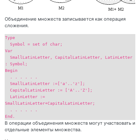
Объединение множеств записывается как операция
сложения.
Type
Symbol = set of char;
Var
SmallLatinLetter, CapitalLatinLetter, LatinLetter
: Symbol;
Begin
. . . . . .
SmallLatinLetter :=['a'..'z'];
CapitalLatinLetter := ['A'..'Z'];
LatinLetter :=
SmallLatinLetter+CapitalLatinLetter;
. . . . . .
End.
В операции объединения множеств могут участвовать и
отдельные элементы множества.