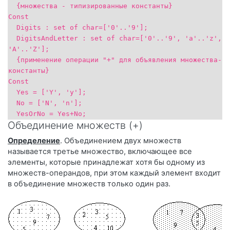
{множества - типизированные константы}
Const
Digits : set of char=['0'..'9'];
DigitsAndLetter : set of char=['0'..'9', 'a'..'z',
'A'..'Z'];
{применение операции "+" для объявления множества-
константы}
Const
Yes = ['Y', 'y'];
No = ['N', 'n'];
YesOrNo = Yes+No;
Объединение множеств (+)
Определение
. Объединением двух множеств
называется третье множество, включающее все
элементы, которые принадлежат хотя бы одному из
множеств-операндов, при этом каждый элемент входит
в объединение множеств только один раз.