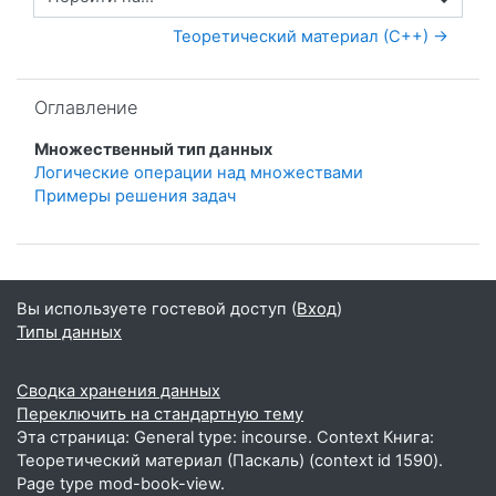
Перейти на...
Теоретический материал (С++) →
Пропустить Оглавление
Оглавление
Множественный тип данных
Логические операции над множествами
Примеры решения задач
Вы используете гостевой доступ (
Вход
)
Типы данных
Сводка хранения данных
Переключить на стандартную тему
Эта страница: General type: incourse. Context Книга:
Теоретический материал (Паскаль) (context id 1590).
Page type mod-book-view.