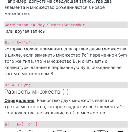
Например, допустима следующая запись, где два
элемента и множество объединяются в новое
множество:
WarmSeason := May+Summer+September;
или другая запись
B: = B+['c'];
которую можно применить для организации множества
в цикле, если заменить множество ['c'] переменной Sym
того же типа, что и множество B, и считывать с
клавиатуры данные в переменную Sym, объединяя ее
затем с множеством В.
B: = B+Sym;
Разность множеств (-)
Определение
. Разностью двух множеств является
третье множество, которое содержит все элементы 1-
го множества, не входящие во 2-е множество.
a: = a-[ 'd' ];