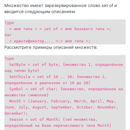
Множество имеет зарезервированное слово set of и
вводится следующим описанием
Type
< имя типа > = set of < имя базового типа >;
Var
< идентификатор,... >:< имя типа >;
Рассмотрите примеры описаний множеств:
Type
SetByte = set of byte; {множество 1, определённое
над типом byte}
SetChisla = set of 10 .. 20; {множество 2,
определённое в диапазоне от 10 до 20}
Symbol = set of char; {множество, определённое на
множестве символов}
Month = (January, February, March, April, May,
June, July, August, September, October, November,
December);
Season = set of Month; {тип множества,
определённый на базе перечислимого типа Month}