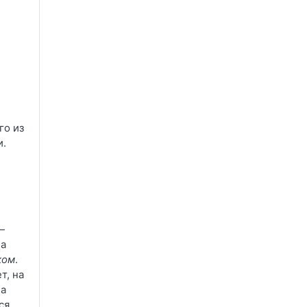
го из
и.
—
 а
ком
.
т, на
ла
ся