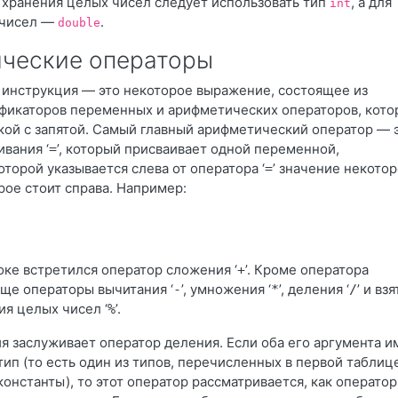
я хранения целых чисел следует использовать тип
, а для
int
 чисел
—
.
double
ческие операторы
 инструкция
— это некоторое выражение, состоящее из
ификаторов переменных и арифметических операторов, кото
кой с запятой. Самый главный арифметический оператор
— 
вания ‘
’, который присваивает одной переменной,
=
торой указывается слева от оператора ‘
’ значение некото
=
рое стоит справа. Например:
оке встретился оператор сложения ‘
’. Кроме оператора
+
еще операторы вычитания ‘
’, умножения ‘
’, деления ‘
’ и вз
-
*
/
ия целых чисел ‘
’.
%
я заслуживает оператор деления. Если оба его аргумента 
ип (то есть один из типов, перечисленных в первой таблиц
онстанты), то этот оператор рассматривается, как оператор