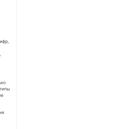
ифр,
,
ько
 типы
ые
ия