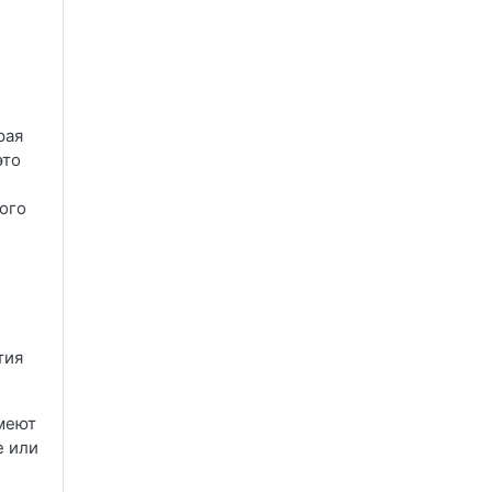
рая
это
рого
ятия
имеют
е или