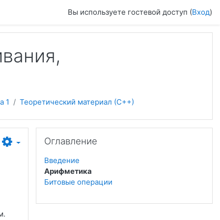
Вы используете гостевой доступ (
Вход
)
ивания,
а 1
Теоретический материал (С++)
Пропустить Оглавление
Оглавление
Введение
Арифметика
Битовые операции
м.