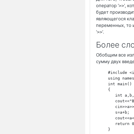
оператор ‘
’, к
>>
будет производит
являющегося кла
переменных, то 
‘
’.
>>
Более сл
Обобщим все изл
сумму двух введ
     #include <
     using name
     int main()
     {
        int a,b
        cout<<"
        cin>>a>
        s=a+b;
        cout<<a
        return 
     }