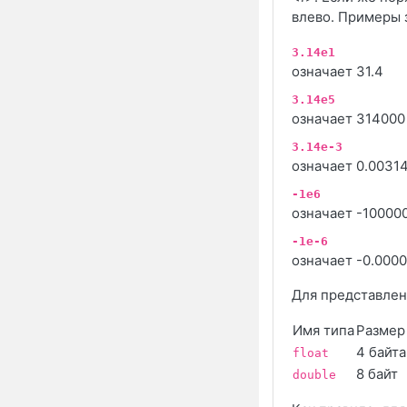
влево. Примеры 
3.14e1
означает 31.4
3.14e5
означает 314000
3.14e-3
означает 0.0031
-1e6
означает -10000
-1e-6
означает -0.000
Для представлен
Имя типа
Размер
4 байта
float
8 байт
double