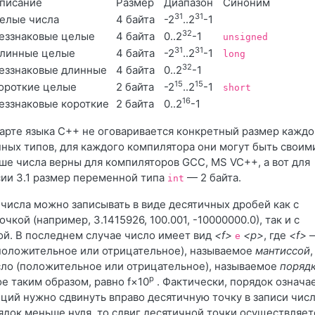
писание
Размер
Диапазон
Синоним
31
31
елые числа
4 байта
-2
..2
-1
32
еззнаковые целые
4 байта
0..2
-1
unsigned
31
31
линные целые
4 байта
-2
..2
-1
long
32
еззнаковые длинные
4 байта
0..2
-1
15
15
ороткие целые
2 байта
-2
..2
-1
short
16
еззнаковые короткие
2 байта
0..2
-1
дарте языка C++ не оговаривается конкретный размер каждо
ых типов, для каждого компилятора они могут быть своим
ше числа верны для компиляторов GCC, MS VC++
, а вот для
сии 3.1 размер переменной типа
— 2 байта.
int
числа можно записывать в виде десятичных дробей как с
чкой (например, 3.1415926, 100.001, -10000000.0), так и с
й. В последнем случае число имеет вид
<f>
<p>
, где
<f>
e
положительное или отрицательное), называемое
мантиссой
,
ло (положительное или отрицательное), называемое
поряд
p
е таким образом, равно f×10
. Фактически, порядок означае
иций нужно сдвинуть вправо десятичную точку в записи чис
рядок меньше нуля, то сдвиг десятичной точки осуществляет