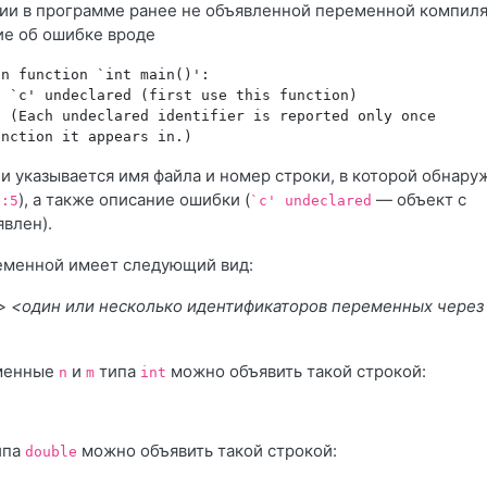
ии в программе ранее не объявленной переменной компил
е об ошибке вроде
In function `int main()':
: `c' undeclared (first use this function)
: (Each undeclared identifier is reported only once
unction it appears in.)
и указывается имя файла и номер строки, в которой обнару
), а также описание ошибки (
— объект с
p:5
`c' undeclared
влен).
еменной имеет следующий вид:
>
<один или несколько идентификаторов переменных через
менные
и
типа
можно объявить такой строкой:
n
m
int
ипа
можно объявить такой строкой:
double