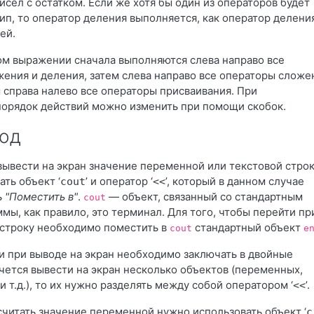
сел с остатком. Если же хотя бы один из операторов будет
ип, то оператор деления выполняется, как оператор делени
ей.
м выражении сначала выполняются слева направо все
ения и деления, затем слева направо все операторы сложе
м справа налево все операторы присваивания. При
орядок действий можно изменить при помощи скобок.
од
 вывести на экран значение переменной или текстовой стро
ть объект ‘
’ и оператор ‘
’, который в данном случае
cout
<<
ь
"Поместить в"
.
— объект, связанный со стандартным
cout
мы, как правило, это терминал. Для того, чтобы перейти пр
 строку необходимо поместить в
стандартный объект
cout
e
и при выводе на экран необходимо заключать в двойные
очется вывести на экран несколько объектов (переменных,
и т.д.), то их нужно разделять между собой оператором ‘
’.
<<
 считать значение переменной нужно использовать объект ‘
c