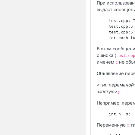
При использован
выдаст сообщени
     test.cpp: 
     test.cpp:5
     test.cpp:5
     for each f
В этом сообщени
ошибка (
test.cp
именем
не объя
c
Объявление пер
<тип переменой
запятую>
;
Например, пере
Переменную
т
x