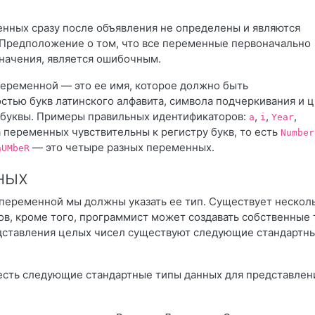
нных сразу после объявления не определены и являются
Предположение о том, что все переменные первоначально
начения, является ошибочным.
переменной
— это ее имя, которое должно быть
стью букв латинского алфавита, символа подчеркивания и ц
буквы. Примеры правильных идентификаторов:
,
,
,
а
i
Year
а переменных чувствительны к регистру букв, то есть
Number
— это четыре разных переменных.
nUMbeR
ных
переменной мы должны указать ее тип. Существует нескол
ов, кроме того, программист может создавать собственные
дставления целых чисел существуют следующие стандартн
 есть следующие стандартные типы данных для представлен