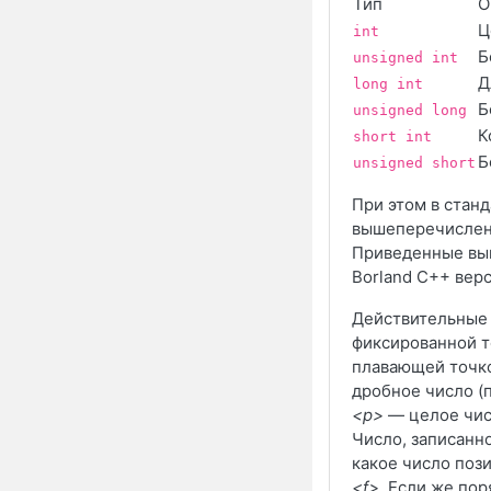
Тип
О
Ц
int
Б
unsigned int
Д
long int
Б
unsigned long
К
short int
Б
unsigned short
При этом в стан
вышеперечисленн
Приведенные вы
Borland C++ вер
Действительные 
фиксированной то
плавающей точко
дробное число (
<p>
— целое чис
Число, записанно
какое число поз
<f>
. Если же по