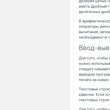
деления целых чи
иметь дробный т
десятичных дроб
В арифметическо
операторы умнож
вычитания, зате
необходимости п
Ввод-выв
Для того, чтобы
нужно использова
следует называт
выводом програм
печати на новую
Текстовые строк
кавычки. Если х
текстовых строк 
Для того, чтобы