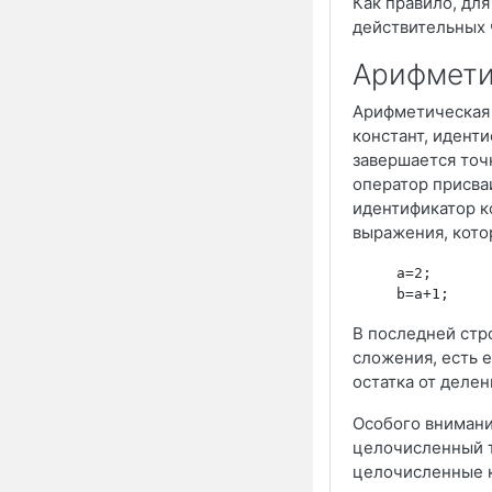
Как правило, дл
действительных
Арифмети
Арифметическая
констант, идент
завершается точ
оператор присваи
идентификатор ко
выражения, кото
     a=2;
В последней стр
сложения, есть 
остатка от делен
Особого внимани
целочисленный т
целочисленные к