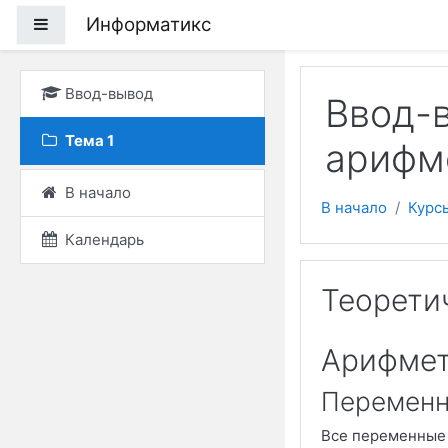
Перейти к основному
Информатикс
Боковая панель
Ввод-вывод
Ввод-в
Тема 1
арифм
В начало
В начало
Курс
Календарь
Теорети
Арифмет
Перемен
Все переменные 