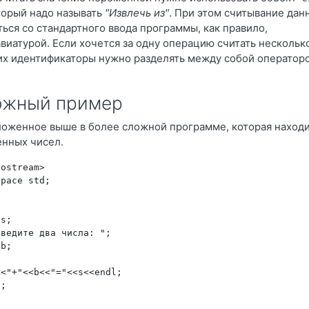
оторый надо называть
"Извлечь из"
. При этом считывание дан
ься со стандартного ввода программы, как правило,
виатурой. Если хочется за одну операцию считать нескольк
их идентификаторы нужно разделять между собой оператор
ожный пример
оженное выше в более сложной программе, которая наход
енных чисел.
iostream>
space std;
,s;
Введите два числа: ";
>b;
<<"+"<<b<<"="<<s<<endl;
0;