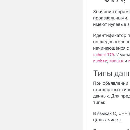
Значения переме
произвольными. 
имеют нулевые з
Идентификатор 
последовательно
начинающейся с 
. Имен
school179
,
и
number
NUMBER
Типы дан
При объявлении 
стандартных тип
данных. Для пре
типы:
В языках С, C++
целых чисел.