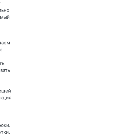
т
льно,
емый
чаем
е
ть
овать
ающей
нкция
й
роки.
етки.