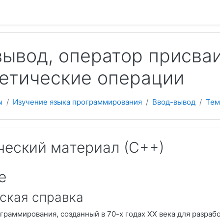
 содержанию
ывод, оператор присва
етические операции
ы
Изучение языка программирования
Ввод-вывод
Тем
ческий материал (С++)
е
ская справка
граммирования, созданный в 70-х годах XX века для разраб