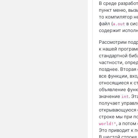
В среде разрабо
пункт меню, выз
то компилятор н
файл (
в сис
a.out
содержит испол
Рассмотрим подр
к нашей програ
стандартной биб
частности, опре
позднее. Вторая 
все функции, вх
относящиеся к с
объявление фун
значение
. Э
int
получает управл
открывающуюся ф
строке мы при 
, а пото
world!"
Это приводит к 
В шестой строк