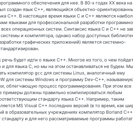
программного обеспечения для нее. В 80-х годах XX века на
был создан язык C++, являющийся объектно-ориентированн
ка C++. В настоящее время языки C и C++ являются наибо
ми языками для профессиональной разработки программно
 всех операционных систем. Синтаксис языка C и C++ не за
 системы и компилятора, однако набор доступных библиоте
разработки графических приложений) является системно-
стандартизирован.
 речь будет идти о языке C++. Многое из того, о чем пойде
 и для языка C, но мы на этом останавливаться не будем. М
ать компилятор
для системы Linux, аналогичный ему
gcc
GW для системы Windows и программу Dev-C++, называему
ки, облегчающую процесс программирования. При этом все
е примеры должны правильно компилироваться любым
оответствующим стандарту языка C++. Например, таким
ляется MS Visual C++ последних версий (в то время, как ши
й в образовательных учреждениях компилятор Borland C++ 
т стандарту и для него рассматриваемые программы работат