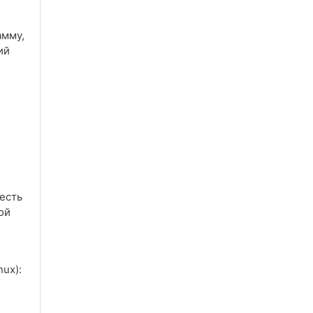
амму,
ий
 есть
ой
ux):