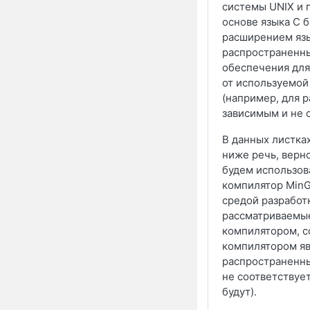
системы UNIX и 
основе языка C 
расширением язы
распространенны
обеспечения для
от используемой
(например, для 
зависимым и не 
В данных листках
ниже речь, верно
будем использов
компилятор Min
средой разработ
рассматриваемы
компилятором, с
компилятором яв
распространенны
не соответствуе
будут).