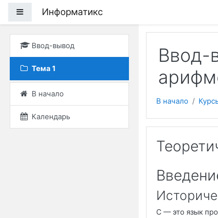
Перейти к основному
Информатикс
Боковая панель
Ввод-вывод
Ввод-в
Тема 1
арифм
В начало
В начало
Курс
Календарь
Теорети
Введени
Историче
С
— это язык про