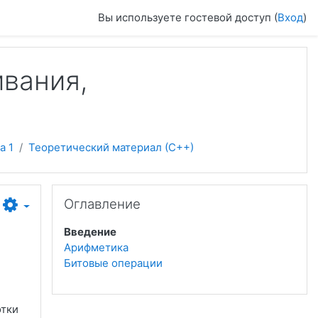
Вы используете гостевой доступ (
Вход
)
ивания,
а 1
Теоретический материал (С++)
Пропустить Оглавление
Оглавление
Введение
Арифметика
Битовые операции
отки