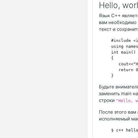
Hello, wor
Язык C++ являет
вам необходимо 
текст и сохранит
     #include <i
     using names
     int main()

     {

        cout<<"H
        return 0
Будьте вниматель
заменить main на
строки
"Hello, w
После этого вам 
исполняемый маш