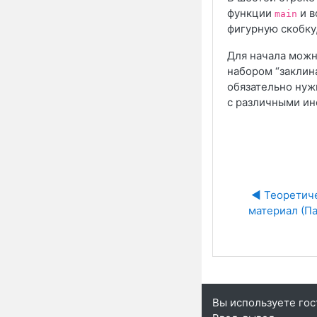
функции
и в
main
фигурную скобк
Для начала можно
набором “заклина
обязательно нужн
с различными ин
◀︎ Теоретич
материал (Па
Вы используете гос