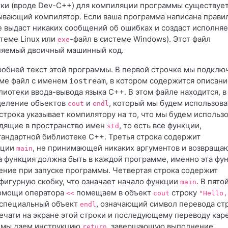
тки (вроде Dev-C++) для компиляции программы существуе
ывающий компилятор. Если ваша программа написана прави
е выдаст никаких сообщений об ошибках и создаст исполня
теме Linux или
-файл в системе Windows). Этот файл
exe
няемый двоичный машинный код.
обней текст этой программы. В первой строчке мы подклю
мме файл с именем
, в котором содержится описани
iostream
лиотеки ввода-вывода языка C++.
В этом файле находится, в
деление объектов
и
, который мы будем использова
cout
endl
строка указывает компилятору на то, что мы будем использ
одящие в пространство имен
, то есть все функции,
std
тандартной библиотеке C++. Третья строка содержит
кции
, не принимающей никаких аргументов и возвращ
main
та функция должна быть в каждой программе, именно эта фу
ение при запуске программы. Четвертая строка содержит
игурную скобку, что означает начало функции
. В пято
main
помощи оператора
помещаем в объект
строку
<<
cout
"Hello,
м специальный объект
, означающий символ перевода ст
endl
печати на экране этой строки и последующему переводу кар
е мы даем инструкцию
, завершающую выполнение
return