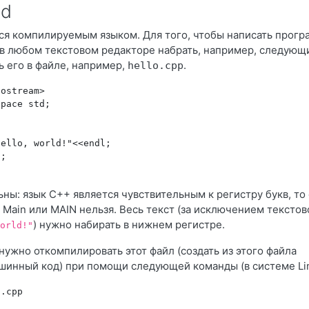
ld
ся компилируемым языком. Для того, чтобы написать прогр
в любом текстовом редакторе набрать, например, следующ
ь его в файле, например,
.
hello.cpp
ostream>

pace std;

ello, world!"<<endl;

;

ны: язык C++ является чувствительным к регистру букв, то
 Main или MAIN нельзя. Весь текст (за исключением текстов
) нужно набирать в нижнем регистре.
orld!"
нужно откомпилировать этот файл (создать из этого файла
инный код) при помощи следующей команды (в системе Lin