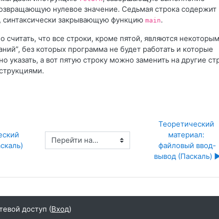
озвращающую нулевое значение. Седьмая строка содержит
у, синтаксически закрывающую функцию
.
main
 считать, что все строки, кроме пятой, являются некоторы
ний”, без которых программа не будет работать и которые
о указать, а вот пятую строку можно заменить на другие ст
струкциями.
Теоретический 
еский 
материал: 
Перейти на...
скаль)
файловый ввод-
вывод (Паскаль) ▶
тевой доступ (
Вход
)