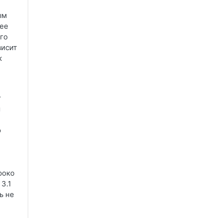
ым
лее
го
висит
к
т
ы
ю
роко
3.1
ь не