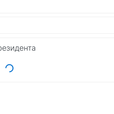
резидента
ding...