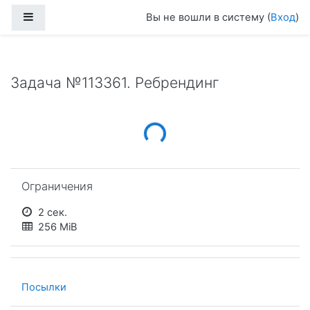
Перейти к основному содержанию
Боковая панель
Вы не вошли в систему (
Вход
)
Задача №113361. Ребрендинг
Loading...
Пропустить Ограничения
Ограничения
2 сек.
256 MiB
Посылки