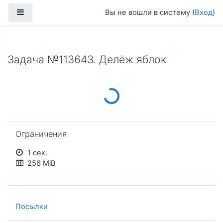
Перейти к основному содержанию
Боковая панель
Вы не вошли в систему (
Вход
)
Задача №113643. Делёж яблок
Loading...
Пропустить Ограничения
Ограничения
1 сек.
256 MiB
Посылки