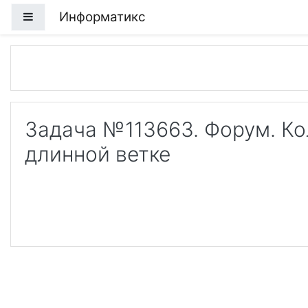
Перейти к основному содержанию
Информатикс
Боковая панель
Задача №113663. Форум. К
длинной ветке
Loa