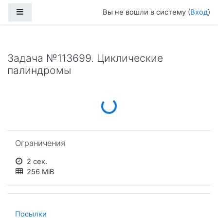
Перейти к основному содержанию
Боковая панель
Вы не вошли в систему (
Вход
)
Задача №113699. Циклические
палиндромы
Loading...
Пропустить Ограничения
Ограничения
2 сек.
256 MiB
Посылки