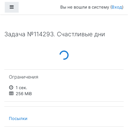
Перейти к основному содержанию
Боковая панель
Вы не вошли в систему (
Вход
)
Задача №114293. Счастливые дни
Loading...
Пропустить Ограничения
Ограничения
1 сек.
256 MiB
Посылки