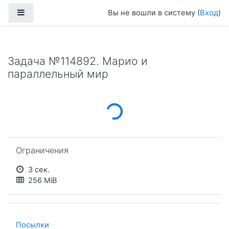
Перейти к основному содержанию
Боковая панель
Вы не вошли в систему (
Вход
)
Задача №114892. Марио и
параллельный мир
Loading...
Пропустить Ограничения
Ограничения
3 сек.
256 MiB
Посылки