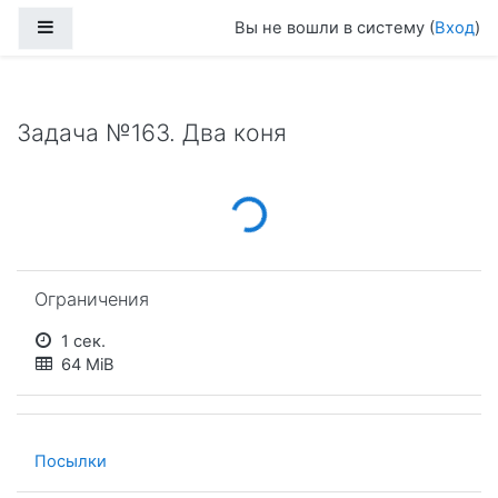
Перейти к основному содержанию
Боковая панель
Вы не вошли в систему (
Вход
)
Задача №163. Два коня
Loading...
Пропустить Ограничения
Ограничения
1 сек.
64 MiB
Посылки