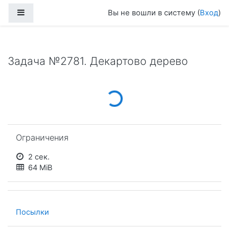
Перейти к основному содержанию
Боковая панель
Вы не вошли в систему (
Вход
)
Задача №2781. Декартово дерево
Loading...
Пропустить Ограничения
Ограничения
2 сек.
64 MiB
Посылки