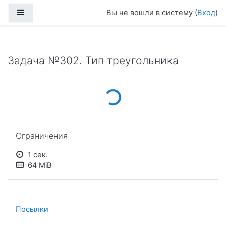
Перейти к основному содержанию
Боковая панель
Вы не вошли в систему (
Вход
)
Задача №302. Тип треугольника
Loading...
Пропустить Ограничения
Ограничения
1 сек.
64 MiB
Посылки