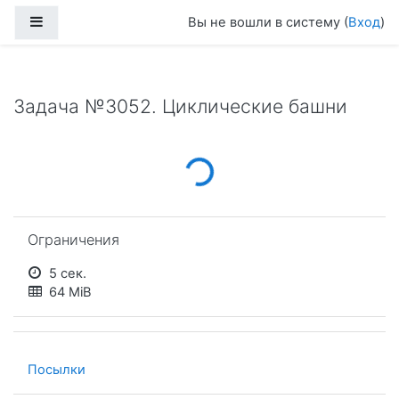
Перейти к основному содержанию
Боковая панель
Вы не вошли в систему (
Вход
)
Задача №3052. Циклические башни
Loading...
Пропустить Ограничения
Ограничения
5 сек.
64 MiB
Посылки