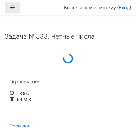
Перейти к основному содержанию
Боковая панель
Вы не вошли в систему (
Вход
)
Задача №333. Четные числа
Loading...
Пропустить Ограничения
Ограничения
1 сек.
64 MiB
Посылки