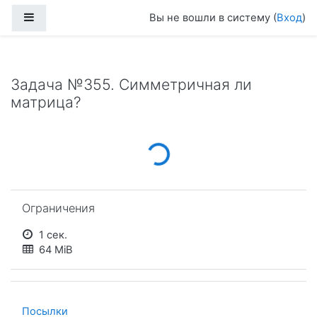
Перейти к основному содержанию
Боковая панель
Вы не вошли в систему (
Вход
)
Задача №355. Симметричная ли
матрица?
Loading...
Пропустить Ограничения
Ограничения
1 сек.
64 MiB
Посылки