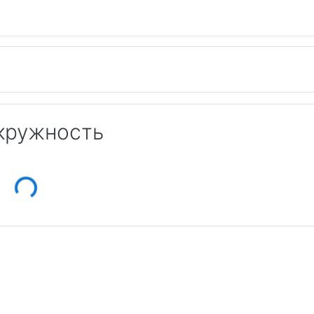
кружность
ing...