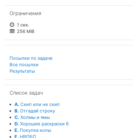
Пропустить Ограничения
Ограничения
1 сек.
256 MiB
Посылки по задаче
Все посылки
Результаты
Пропустить Список задач
Список задач
A.
Скип или не скип
B.
Отгадай строку
C.
Холмы и ямы
D.
Хорошие раскраски 6
E.
Покупка колы
F.
НВПБП