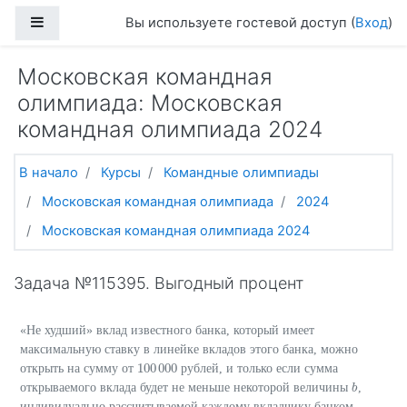
Перейти к основному содержанию
Боковая панель
Вы используете гостевой доступ (
Вход
)
Московская командная
олимпиада: Московская
командная олимпиада 2024
В начало
Курсы
Командные олимпиады
Московская командная олимпиада
2024
Московская командная олимпиада 2024
Задача №115395. Выгодный процент
«Не худший» вклад известного банка, который имеет
максимальную ставку в линейке вкладов этого банка, можно
100
000
открыть на сумму от
рублей, и только если сумма
100
000
открываемого вклада будет не меньше некоторой величины
,
b
b
индивидуально рассчитываемой каждому вкладчику банком,