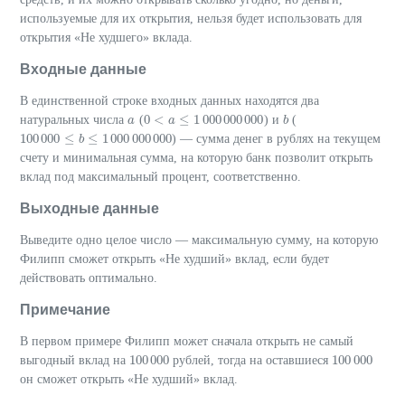
используемые для их открытия, нельзя будет использовать для
открытия «Не худшего» вклада.
Входные данные
В единственной строке входных данных находятся два
0
<
≤
1
000
000
000
натуральных числа
(
) и
(
a
a
0
<
a
≤
a
1
000
000
000
b
b
100
000
≤
≤
1
000
000
000
) — сумма денег в рублях на текущем
100
000
≤
b
≤
b
1
000
000
000
счету и минимальная сумма, на которую банк позволит открыть
вклад под максимальный процент, соответственно.
Выходные данные
Выведите одно целое число — максимальную сумму, на которую
Филипп сможет открыть «Не худший» вклад, если будет
действовать оптимально.
Примечание
В первом примере Филипп может сначала открыть не самый
100
000
100
000
выгодный вклад на
рублей, тогда на оставшиеся
100
000
100
000
он сможет открыть «Не худший» вклад.