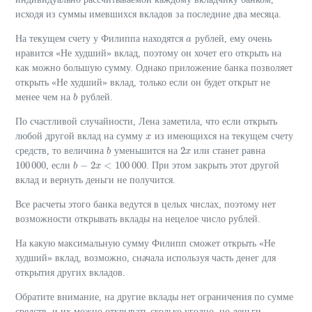
исходя из суммы имевшихся вкладов за последние два месяца.
На текущем счету у Филиппа находятся
рублей, ему очень
a
a
нравится «Не худший» вклад, поэтому он хочет его открыть на
как можно большую сумму. Однако приложение банка позволяет
открыть «Не худший» вклад, только если он будет открыт не
менее чем на
рублей.
b
b
По счастливой случайности, Лена заметила, что если открыть
любой другой вклад на сумму
из имеющихся на текущем счету
x
x
2
средств, то величина
уменьшится на
или станет равна
b
b
2
x
x
100
000
−
2
<
100
000
, если
. При этом закрыть этот другой
100
000
b
b
−
2
x
<
x
100
000
вклад и вернуть деньги не получится.
Все расчеты этого банка ведутся в целых числах, поэтому нет
возможности открывать вклады на нецелое число рублей.
На какую максимальную сумму Филипп сможет открыть «Не
худший» вклад, возможно, сначала используя часть денег для
открытия других вкладов.
Обратите внимание, на другие вклады нет ограничения по сумме
средств, и их можно открывать сколько угодно, но деньги,