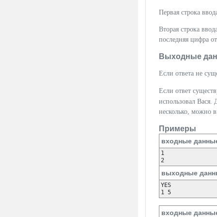
Первая строка вво
Вторая строка вво
последняя цифра от
Выходные да
Если ответа не сущ
Если ответ существ
использовал Вася.
несколько, можно в
Примеры
входные данны
1

2
выходные данн
YES

1 5
входные данны