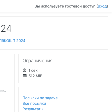
Вы используете гостевой доступ (
Вход
)
024
ПбКОШП 2024
Пропустить Ограничения
Ограничения
1 сек.
512 MiB
нию,
Посылки по задаче
Все посылки
Результаты