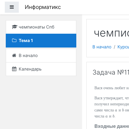
Перейти к основному
Информатикс
Боковая панель
чемпионаты Спб
чемпи
Тема 1
В начало
Курс
В начало
Календарь
Задача №11
Вася очень любит н
Вася утверждает, ч
получил непериоди
сами числа
и
он
a
a
b
b
числа
и
.
a
a
b
b
Входные данн