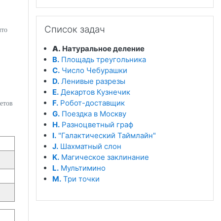
Пропустить Список задач
Список задач
что
A.
Натуральное деление
B.
Площадь треугольника
C.
Число Чебурашки
D.
Ленивые разрезы
E.
Декартов Кузнечик
F.
Робот-доставщик
етов
G.
Поездка в Москву
H.
Разноцветный граф
I.
"Галактический Таймлайн"
J.
Шахматный слон
K.
Магическое заклинание
L.
Мультимино
M.
Три точки