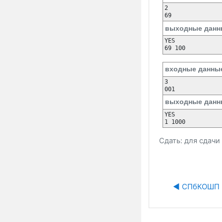
2

69
выходные данн
YES

69 100
входные данны
3

001
выходные данн
YES

1 1000
Сдать: для сдач
◀︎ СПбКОШП 