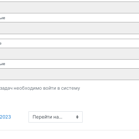
ые
е
ые
и задач необходимо
войти
в систему
Перейти на...
2023