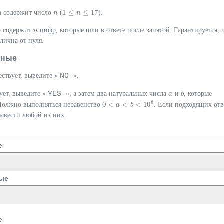
1
≤
≤
17
да содержит число
(
).
n
n
1
≤
n
≤
n
17
да содержит
цифр, которые шли в ответе после запятой. Гарантируется, 
n
n
лична от нуля.
нные
NO
ествует, выведите «
».
YES
ует, выведите «
», а затем два натуральных числа
и
, которые
a
a
b
b
6
0
<
<
<
10
 Должно выполняться неравенство
. Если подходящих отв
0
<
a
<
a
b
<
10
b
6
ывести любой из них.
е
ые
е