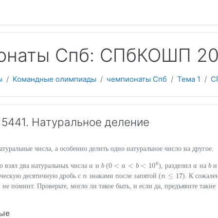
 содержанию
онаты Спб: СПбКОШП 2
ы
Командные олимпиады
чемпионаты Спб
Тема 1
С
5441. Натуральное деление
атуральные числа, а особенно делить одно натуральное число на другое.
6
0
<
<
<
10
то взял два натуральных числа
и
(
), разделил
на
и
a
a
b
b
0
<
a
<
a
b
<
10
b
6
a
a
b
b
≤
17
ческую десятичную дробь с
знаками после запятой (
). К сожале
n
n
n
n
≤
17
 не помнит. Проверьте, могло ли такое быть, и если да, предъявите такие
ые