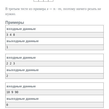
=
⋅
В третьем тесте из примера
, поэтому ничего резать не
s
n
m
s
=
n
⋅
m
нужно.
Примеры
входные данные
3 4 8
выходные данные
1
входные данные
2 2 3
выходные данные
2
входные данные
10 9 90
выходные данные
0