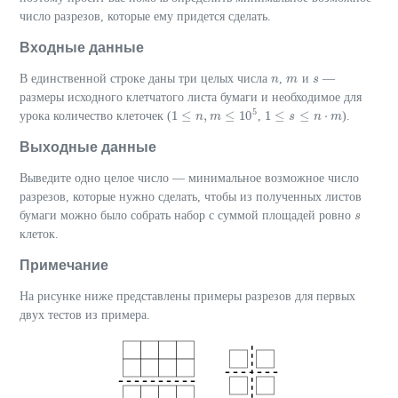
число разрезов, которые ему придется сделать.
Входные данные
В единственной строке даны три целых числа
,
и
—
n
n
m
m
s
s
размеры исходного клетчатого листа бумаги и необходимое для
5
1
≤
,
≤
10
1
≤
≤
⋅
урока количество клеточек (
,
).
1
≤
n
,
m
n
≤
m
10
5
s
n
m
1
≤
s
≤
n
⋅
m
Выходные данные
Выведите одно целое число — минимальное возможное число
разрезов, которые нужно сделать, чтобы из полученных листов
бумаги можно было собрать набор с суммой площадей ровно
s
s
клеток.
Примечание
На рисунке ниже представлены примеры разрезов для первых
двух тестов из примера.