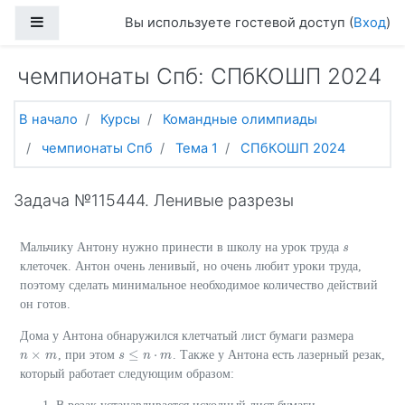
Перейти к основному содержанию
Боковая панель
Вы используете гостевой доступ (
Вход
)
чемпионаты Спб: СПбКОШП 2024
В начало
Курсы
Командные олимпиады
чемпионаты Спб
Тема 1
СПбКОШП 2024
Задача №115444. Ленивые разрезы
Мальчику Антону нужно принести в школу на урок труда
s
s
клеточек. Антон очень ленивый, но очень любит уроки труда,
поэтому сделать минимальное необходимое количество действий
он готов.
Дома у Антона обнаружился клетчатый лист бумаги размера
×
≤
⋅
, при этом
. Также у Антона есть лазерный резак,
n
n
×
m
m
s
n
m
s
≤
n
⋅
m
который работает следующим образом: