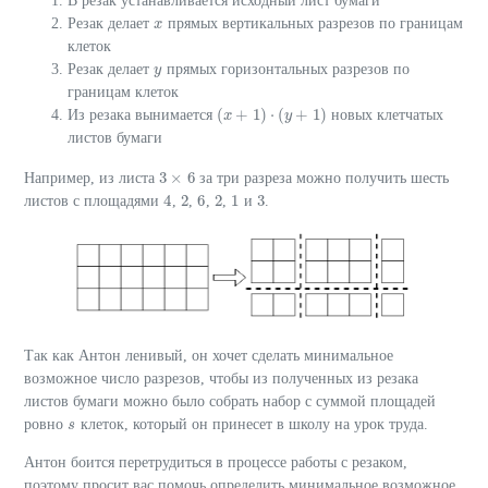
В резак устанавливается исходный лист бумаги
Резак делает
прямых вертикальных разрезов по границам
x
x
клеток
Резак делает
прямых горизонтальных разрезов по
y
y
границам клеток
(
+
1
)
⋅
(
+
1
)
Из резака вынимается
новых клетчатых
x
y
(
x
+
1
)
⋅
(
y
+
1
)
листов бумаги
3
×
6
Например, из листа
за три разреза можно получить шесть
3
×
6
4
2
6
2
1
3
листов с площадями
,
,
,
,
и
.
4
2
6
2
1
3
Так как Антон ленивый, он хочет сделать минимальное
возможное число разрезов, чтобы из полученных из резака
листов бумаги можно было собрать набор с суммой площадей
ровно
клеток, который он принесет в школу на урок труда.
s
s
Антон боится перетрудиться в процессе работы с резаком,
поэтому просит вас помочь определить минимальное возможное