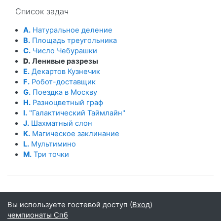
Пропустить Список задач
Список задач
A.
Натуральное деление
B.
Площадь треугольника
C.
Число Чебурашки
D.
Ленивые разрезы
E.
Декартов Кузнечик
F.
Робот-доставщик
G.
Поездка в Москву
H.
Разноцветный граф
I.
"Галактический Таймлайн"
J.
Шахматный слон
K.
Магическое заклинание
L.
Мультимино
M.
Три точки
Вы используете гостевой доступ (
Вход
)
чемпионаты Спб