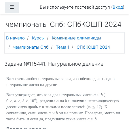
Перейти к основному содержанию
Боковая панель
Вы используете гостевой доступ (
Вход
)
чемпионаты Спб: СПбКОШП 2024
В начало
Курсы
Командные олимпиады
чемпионаты Спб
Тема 1
СПбКОШП 2024
Задача №115441. Натуральное деление
Вася очень любит натуральные числа, а особенно делить одно
натуральное число на другое.
Вася утверждает, что взял два натуральных числа
и
(
a
a
b
b
6
0
<
<
<
10
), разделил
на
и получил непериодическую
0
<
a
<
a
b
<
10
b
6
a
a
b
b
≤
17
десятичную дробь с
знаками после запятой (
). К
n
n
n
n
≤
17
сожалению, сами числа
и
он не помнит. Проверьте, могло ли
a
a
b
b
такое быть, и если да, предъявите такие числа
и
.
a
a
b
b