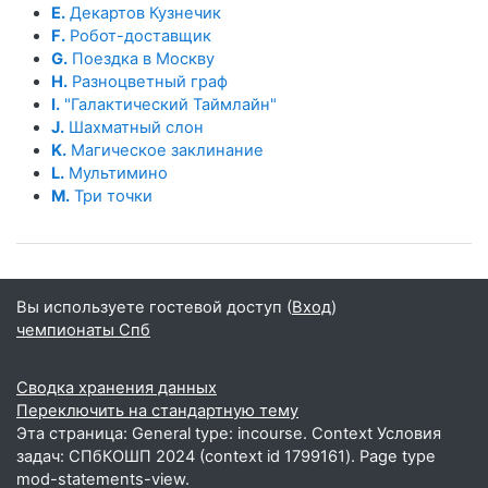
E.
Декартов Кузнечик
F.
Робот-доставщик
G.
Поездка в Москву
H.
Разноцветный граф
I.
"Галактический Таймлайн"
J.
Шахматный слон
K.
Магическое заклинание
L.
Мультимино
M.
Три точки
Вы используете гостевой доступ (
Вход
)
чемпионаты Спб
Сводка хранения данных
Переключить на стандартную тему
Эта страница: General type: incourse. Context Условия
задач: СПбКОШП 2024 (context id 1799161). Page type
mod-statements-view.