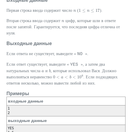
Входные данные
1
≤
≤
17
Первая строка ввода содержит число
(
).
n
n
1
≤
n
≤
n
17
Вторая строка ввода содержит
цифр, которые шли в ответе
n
n
после запятой. Гарантируется, что последняя цифра отлична от
нуля.
Выходные данные
NO
Если ответа не существует, выведите «
».
YES
Если ответ существует, выведите «
», а затем два
натуральных числа
и
, которые использовал Вася. Должно
a
a
b
b
6
0
<
<
<
10
выполняться неравенство
. Если подходящих
0
<
a
<
a
b
<
10
b
6
ответов несколько, можно вывести любой из них.
Примеры
входные данные
1

2
выходные данные
YES
