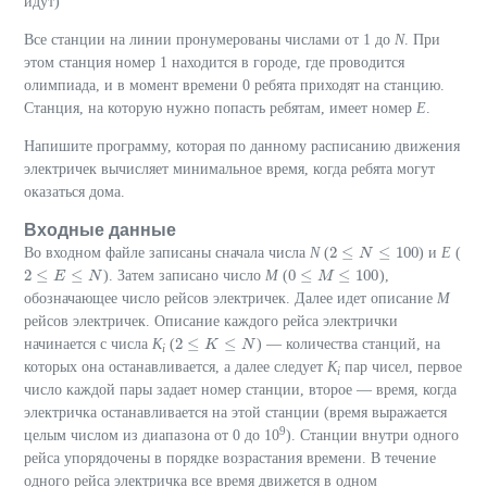
идут)
Все станции на линии пронумерованы числами от 1 до
N
. При
этом станция номер 1 находится в городе, где проводится
олимпиада, и в момент времени 0 ребята приходят на станцию.
Станция, на которую нужно попасть ребятам, имеет номер
E
.
Напишите программу, которая по данному расписанию движения
электричек вычисляет минимальное время, когда ребята могут
оказаться дома.
Входные данные
2
≤
≤
100
Во входном файле записаны сначала числа
N
(
) и
E
(
2
≤
N
≤
N
100
2
≤
≤
0
≤
≤
100
). Затем записано число
M
(
),
2
≤
E
≤
E
N
N
0
≤
M
≤
M
100
обозначающее число рейсов электричек. Далее идет описание
M
рейсов электричек. Описание каждого рейса электрички
2
≤
≤
начинается с числа
K
(
) — количества станций, на
2
≤
K
≤
K
N
N
i
которых она останавливается, а далее следует
K
пар чисел, первое
i
число каждой пары задает номер станции, второе — время, когда
электричка останавливается на этой станции (время выражается
9
целым числом из диапазона от 0 до 10
). Станции внутри одного
рейса упорядочены в порядке возрастания времени. В течение
одного рейса электричка все время движется в одном