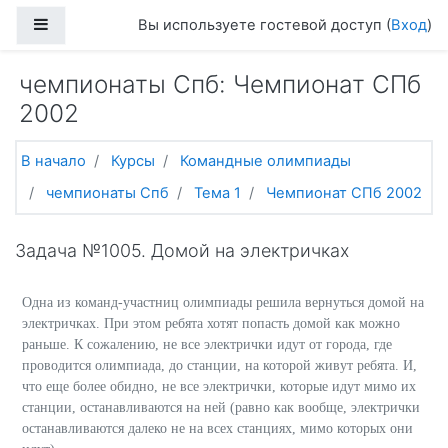
Перейти к основному содержанию
Боковая панель
Вы используете гостевой доступ (
Вход
)
чемпионаты Спб: Чемпионат СПб
2002
В начало
Курсы
Командные олимпиады
чемпионаты Спб
Тема 1
Чемпионат СПб 2002
Задача №1005. Домой на электричках
Одна из команд-участниц олимпиады решила вернуться домой на
электричках. При этом ребята хотят попасть домой как можно
раньше. К сожалению, не все электрички идут от города, где
проводится олимпиада, до станции, на которой живут ребята. И,
что еще более обидно, не все электрички, которые идут мимо их
станции, останавливаются на ней (равно как вообще, электрички
останавливаются далеко не на всех станциях, мимо которых они