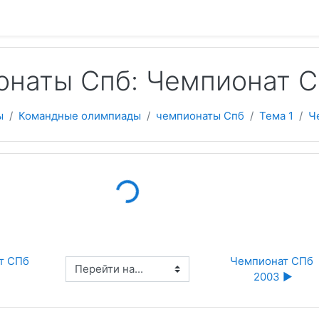
 содержанию
онаты Спб: Чемпионат 
ы
Командные олимпиады
чемпионаты Спб
Тема 1
Ч
Loading...
т СПб 
Чемпионат СПб 
Перейти на...
2003 ▶︎