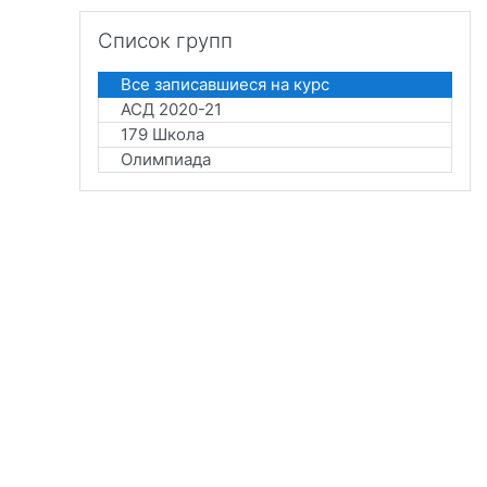
Пропустить Список групп
Список групп
Все записавшиеся на курс
АСД 2020-21
179 Школа
Олимпиада