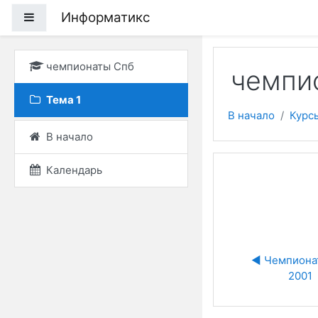
Перейти к основному
Информатикс
Боковая панель
чемпионаты Спб
чемпи
Тема 1
В начало
Курс
В начало
Календарь
◀︎ Чемпиона
2001