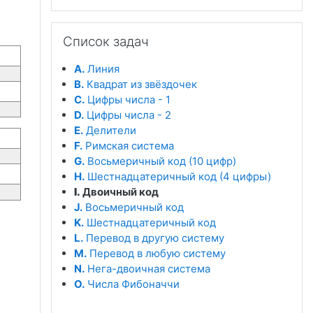
Пропустить Список задач
Список задач
A.
Линия
B.
Квадрат из звёздочек
C.
Цифры числа - 1
D.
Цифры числа - 2
E.
Делители
F.
Римская система
G.
Восьмеричный код (10 цифр)
H.
Шестнадцатеричный код (4 цифры)
I.
Двоичный код
J.
Восьмеричный код
K.
Шестнадцатеричный код
L.
Перевод в другую систему
M.
Перевод в любую систему
N.
Нега-двоичная система
O.
Числа Фибоначчи