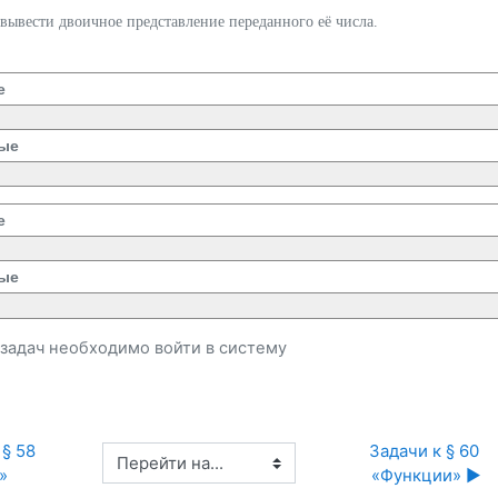
ывести двоичное представление переданного её числа.
е
ые
е
ые
и задач необходимо
войти
в систему
§ 58 
Задачи к § 60 
Перейти на...
»
«Функции» ▶︎