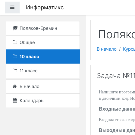
Перейти к основному
Информатикс
Боковая панель
Поляков-Еремин
Поляко
Общее
В начало
Курс
10 класс
11 класс
Задача №11
В начало
Напишите программу
в двоичный код. Ис
Календарь
Входные данн
Входная строка со
Выходные да