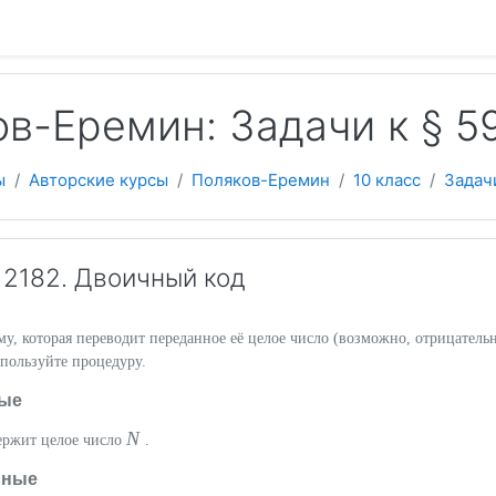
 содержанию
в-Еремин: Задачи к § 
ы
Авторские курсы
Поляков-Еремин
10 класс
Задач
2182. Двоичный код
, которая переводит переданное её целое число (возможно, отрицатель
пользуйте процедуру.
ые
N
держит целое число
.
нные