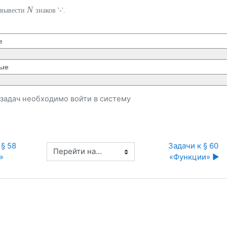
N
 вывести
знаков '-'.
е
ые
и задач необходимо
войти
в систему
§ 58 
Задачи к § 60 
Перейти на...
»
«Функции» ▶︎