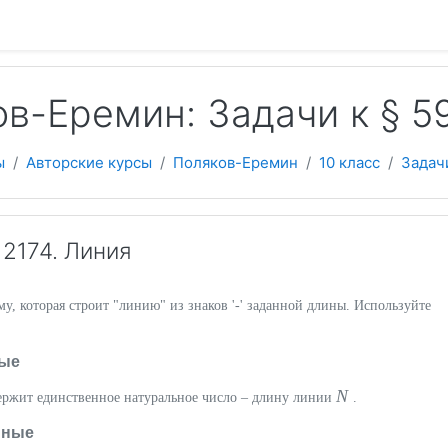
 содержанию
в-Еремин: Задачи к § 
ы
Авторские курсы
Поляков-Еремин
10 класс
Задач
2174. Линия
, которая строит "линию" из знаков '-' заданной длины. Используйте
ые
N
держит единственное натуральное число – длину линии
.
нные