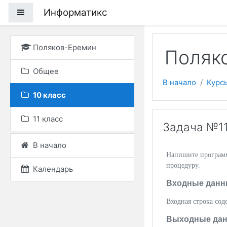
Перейти к основному
Информатикс
Боковая панель
Поляков-Еремин
Поляко
Общее
В начало
Курс
10 класс
11 класс
Задача №11
В начало
Напишите программу
процедуру.
Календарь
Входные данн
Входная строка со
Выходные да