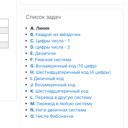
Пропустить Список задач
Список задач
A.
Линия
B.
Квадрат из звёздочек
C.
Цифры числа - 1
D.
Цифры числа - 2
E.
Делители
F.
Римская система
G.
Восьмеричный код (10 цифр)
H.
Шестнадцатеричный код (4 цифры)
I.
Двоичный код
J.
Восьмеричный код
K.
Шестнадцатеричный код
L.
Перевод в другую систему
M.
Перевод в любую систему
N.
Нега-двоичная система
O.
Числа Фибоначчи