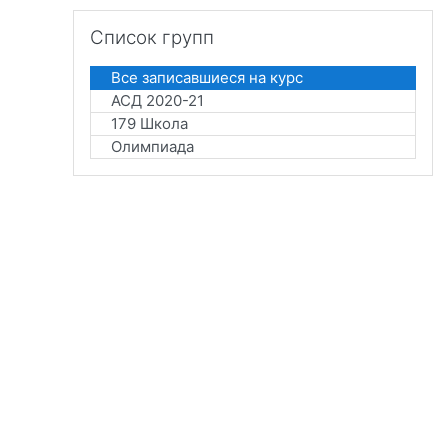
Пропустить Список групп
Список групп
Все записавшиеся на курс
АСД 2020-21
179 Школа
Олимпиада