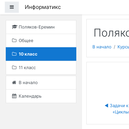
Перейти к основному
Информатикс
Боковая панель
Поляков-Еремин
Поляко
Общее
В начало
Курс
10 класс
11 класс
В начало
Календарь
◀︎ Задачи к 
«Циклы