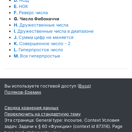
D.
НОД
E.
НОК
F.
Реверс числа
G.
Число Фибоначчи
H.
Дружественные числа
I.
Дружественные числа в диапазоне
J.
Сумма цифр не меняется
K.
Совершенное число - 2
L.
Гиперпростое число
M.
Все гиперпростые
Вы используете гостевой доступ (
Вход
)
Поляков-Еремин
Сводка хранения данных
Переключить на стандартную тему
Эта страница: General type: incourse. Context Условия
задач: Задачи к § 60 «Функции» (context id 87316). Page