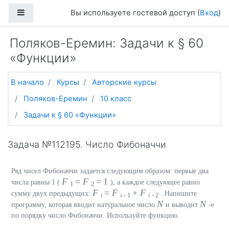
Перейти к основному содержанию
Боковая панель
Вы используете гостевой доступ (
Вход
)
Поляков-Еремин: Задачи к § 60
«Функции»
В начало
Курсы
Авторские курсы
Поляков-Еремин
10 класс
Задачи к § 60 «Функции»
Задача №112195. Число Фибоначчи
Ряд чисел Фибоначчи задается следующим образом: первые два
F
=
F
= 1
числа равны 1 (
), а каждое следующее равно
1
2
F
=
F
+
F
сумму двух предыдущих:
. Напишите
i
i
- 1
i
- 2
N
N
программу, которая вводит натуральное число
и выводит
-е
по порядку число Фибоначчи. Используйте функцию.