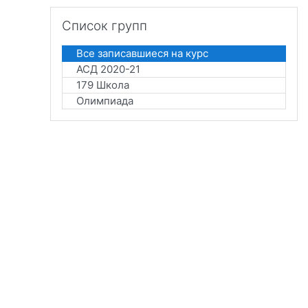
Пропустить Список групп
Список групп
Все записавшиеся на курс
АСД 2020-21
179 Школа
Олимпиада