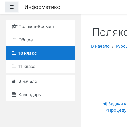
Перейти к основному
Информатикс
Боковая панель
Поляков-Еремин
Поляко
Общее
В начало
Курс
10 класс
11 класс
В начало
Календарь
◀︎ Задачи к 
«Процеду