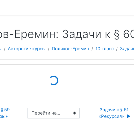
 содержанию
в-Еремин: Задачи к § 6
ы
Авторские курсы
Поляков-Еремин
10 класс
Задач
Loading...
§ 59 
Задачи к § 61 
Перейти на...
ры»
«Рекурсия»  ▶︎