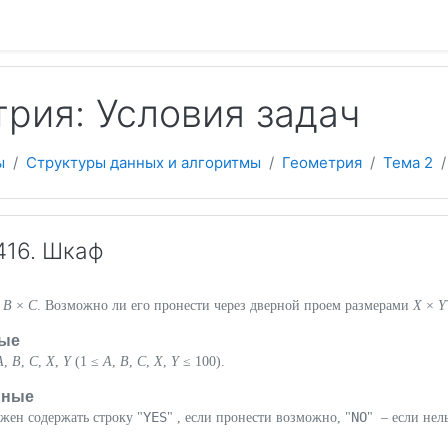
 содержанию
рия: Условия задач
ы
Структуры данных и алгоритмы
Геометрия
Тема 2
416. Шкаф
×
B
×
C
. Возможно ли его пронести через дверной проем размерами
X
×
Y
ые
A
,
B
,
C
,
X
,
Y
(1 ≤
A
,
B
,
C
,
X
,
Y
≤ 100).
нные
YES
NO
жен содержать строку "
" , если пронести возможно, "
" – если нель