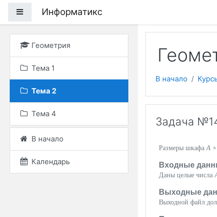
Перейти к основному
Информатикс
Боковая панель
Геометрия
Геомет
Тема 1
В начало
Курс
Тема 2
Тема 4
Задача №1
В начало
Размеры шкафа
A
Календарь
Входные данн
Даны целые числа
Выходные да
Выходной файл дол