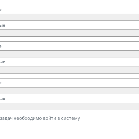
е
ые
е
ые
е
ые
и задач необходимо
войти
в систему