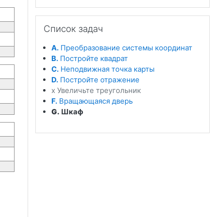
Пропустить Список задач
Список задач
A.
Преобразование системы координат
B.
Постройте квадрат
C.
Неподвижная точка карты
D.
Постройте отражение
x Увеличьте треугольник
F.
Вращающаяся дверь
G.
Шкаф