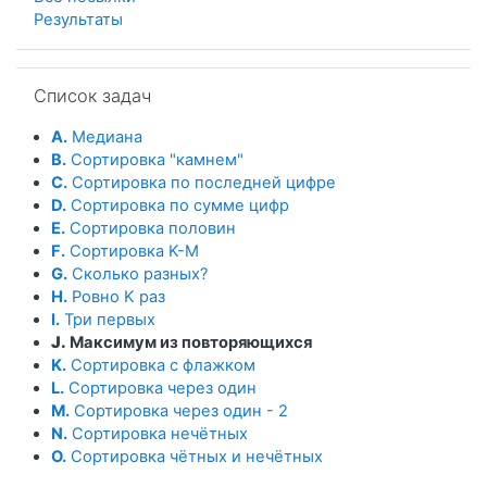
Результаты
Пропустить Список задач
Список задач
A.
Медиана
B.
Сортировка "камнем"
C.
Сортировка по последней цифре
D.
Сортировка по сумме цифр
E.
Сортировка половин
F.
Сортировка K-M
G.
Сколько разных?
H.
Ровно K раз
I.
Три первых
J.
Максимум из повторяющихся
K.
Сортировка с флажком
L.
Сортировка через один
M.
Сортировка через один - 2
N.
Сортировка нечётных
O.
Сортировка чётных и нечётных