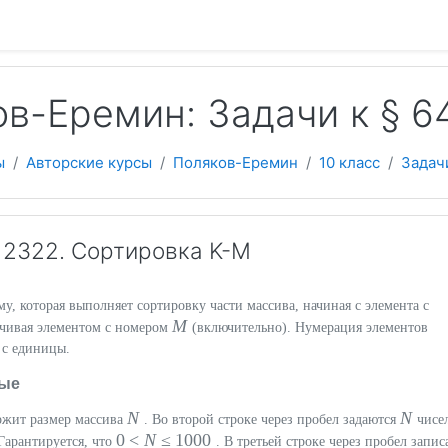
 содержанию
в-Еремин: Задачи к § 6
ы
Авторские курсы
Поляков-Еремин
10 класс
Задач
2322. Сортировка K-M
, которая выполняет сортировку части массива, начиная с элемента с
M
нчивая элементом с номером
(включительно). Нумерация элементов
 с единицы.
ые
N
N
ержит размер массива
. Во второй строке через пробел задаются
чисе
0 <
N
≤ 1000
Гарантируется, что
. В третьей строке через пробел запи