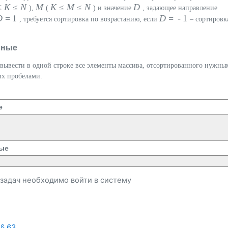
<
K
≤
N
M
K
≤
M
≤
N
D
),
(
) и значение
, задающее направление
D
= 1
D
= - 1
, требуется сортировка по возрастанию, если
– сортировк
нные
вывести в одной строке все элементы массива, отсортированного нужны
их пробелами.
е
ые
и задач необходимо
войти
в систему
§ 63 