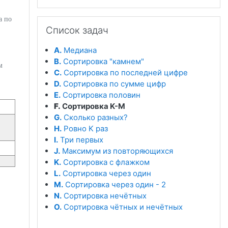
а по
Пропустить Список задач
Список задач
A.
Медиана
B.
Сортировка "камнем"
м
C.
Сортировка по последней цифре
D.
Сортировка по сумме цифр
E.
Сортировка половин
F.
Сортировка K-M
G.
Сколько разных?
H.
Ровно K раз
I.
Три первых
J.
Максимум из повторяющихся
K.
Сортировка с флажком
L.
Сортировка через один
M.
Сортировка через один - 2
N.
Сортировка нечётных
O.
Сортировка чётных и нечётных