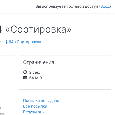
Вы используете гостевой доступ (
Вход
)
4 «Сортировка»
и к § 64 «Сортировка»
Пропустить Ограничения
Ограничения
2 сек.
64 MiB
Посылки по задаче
Все посылки
л –
Результаты
саны