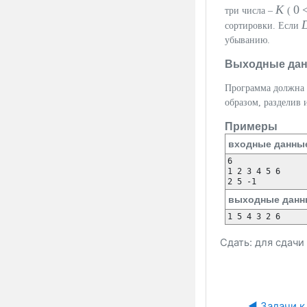
K
0 
три числа –
(
сортировки. Если
убыванию.
Выходные да
Программа должна 
образом, разделив 
Примеры
входные данны
6

1 2 3 4 5 6

выходные данн
Сдать: для сдач
◀︎ Задачи к 