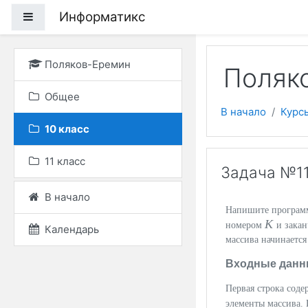
Перейти к основному
Информатикс
Боковая панель
Поляков-Еремин
Поляко
Общее
В начало
Курс
10 класс
11 класс
Задача №11
В начало
Напишите программу
K
номером
и зака
Календарь
массива начинается
Входные данн
Первая строка сод
элементы массива. 