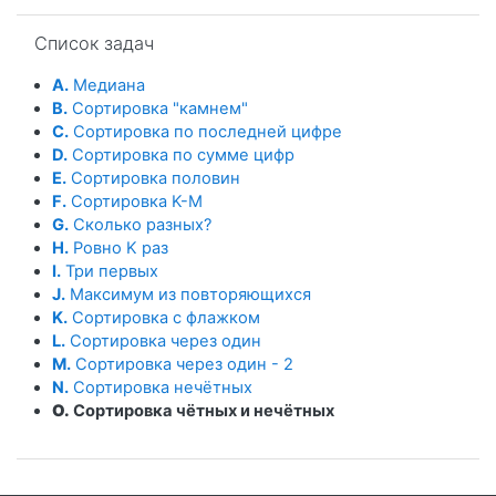
Пропустить Список задач
Список задач
A.
Медиана
B.
Сортировка "камнем"
C.
Сортировка по последней цифре
D.
Сортировка по сумме цифр
E.
Сортировка половин
F.
Сортировка K-M
G.
Сколько разных?
H.
Ровно K раз
I.
Три первых
J.
Максимум из повторяющихся
K.
Сортировка с флажком
L.
Сортировка через один
M.
Сортировка через один - 2
N.
Сортировка нечётных
O.
Сортировка чётных и нечётных