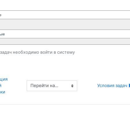
е
ые
и задач необходимо
войти
в систему
ция 
Перейти на...
 
Условия задач 
вки