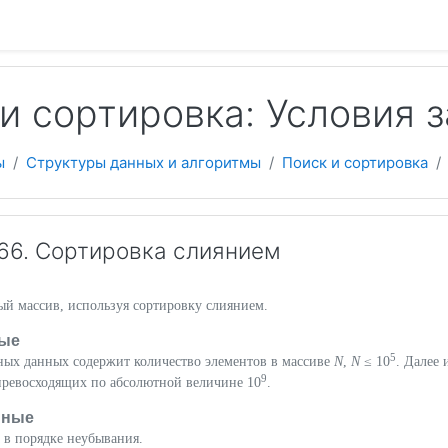
 содержанию
и сортировка: Условия 
ы
Структуры данных и алгоритмы
Поиск и сортировка
66. Сортировка слиянием
ый массив, используя сортировку слиянием.
ые
5
дных данных содержит количество элементов в массиве
N
,
N
≤ 10
. Далее 
9
превосходящих по абсолютной величине 10
.
нные
 в порядке неубывания.