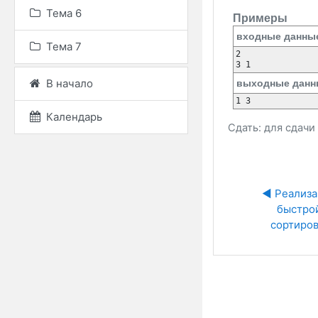
Тема 6
Примеры
входные данны
Тема 7
2

3 1
В начало
выходные данн
1 3 
Календарь
Сдать: для сдач
◀︎ Реализа
быстрой
сортиро