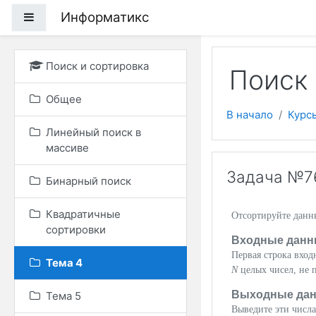
Перейти к основному
Информатикс
Боковая панель
Поиск и сортировка
Поиск 
Общее
В начало
Курс
Линейный поиск в
массиве
Задача №7
Бинарный поиск
Квадратичные
Отсортируйте данн
сортировки
Входные данн
Первая строка вхо
Тема 4
N
целых чисел, не 
Выходные да
Тема 5
Выведите эти числа