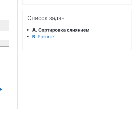
Пропустить Список задач
Список задач
A.
Сортировка слиянием
B.
Разные
▶︎