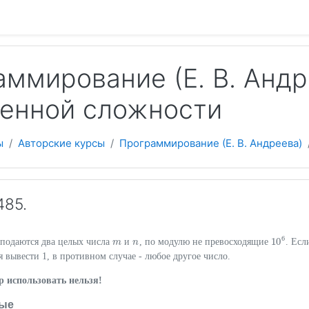
 содержанию
ммирование (Е. В. Андр
енной сложности
ы
Авторские курсы
Программирование (Е. В. Андреева)
485.
6
10
 подаются два целых числа
и
, по модулю не превосходящие
. Есл
m
m
n
n
10
6
ся вывести 1, в противном случае - любое другое число.
 использовать нельзя!
ые