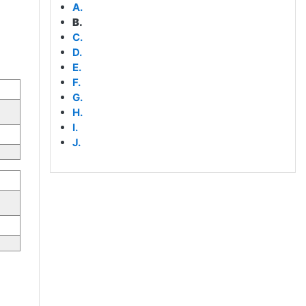
A.
B.
C.
D.
E.
F.
G.
H.
I.
J.