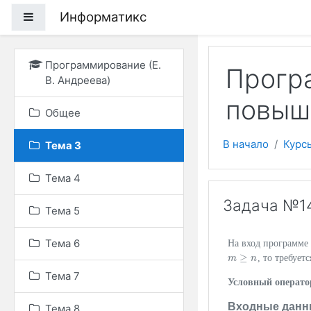
Перейти к основному
Информатикс
Боковая панель
Программирование (Е.
Програ
В. Андреева)
повыш
Общее
В начало
Курс
Тема 3
Тема 4
Задача №1
Тема 5
Тема 6
На вход программе
≥
, то требует
m
m
≥
n
n
Тема 7
Условный оператор
Входные данн
Тема 8