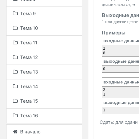
целые числа
,
m
m
n
n
Тема 9
Выходные да
1 или другое целое
Тема 10
Примеры
входные данны
Тема 11
2

8
Тема 12
выходные данн
0
Тема 13
входные данны
Тема 14
2

1
Тема 15
выходные данн
1
Тема 16
Сдать: для сдач
В начало