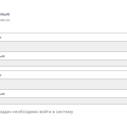
нные
 число
е
ые
е
ые
и задач необходимо
войти
в систему