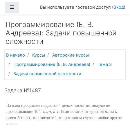
Перейти к основному содержанию
Боковая панель
Вы используете гостевой доступ (
Вход
)
Программирование (Е. В.
Андреева): Задачи повышенной
сложности
В начало
Курсы
Авторские курсы
Программирование (Е. В. Андреева)
Тема 3
Задачи повышенной сложности
Задача №1487.
На вход программе подаются 4 целых числа, по модулю не
6
10
,
,
,
превосходящие
:
. Если остаток от деления
на
10
6
m
m
,
n
n
,
k
,
k
l
l
m
m
n
n
равен
или
, то выведите 1, в противном случае - любое другое
k
k
l
l
число.