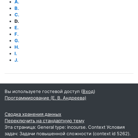
A.
B.
C.
D.
E.
F.
G.
H.
I.
J.
Вы используете гостевой доступ (
Вход
)
Программирование (Е. В. Андреева)
Сводка хранения данных
Переключить на стандартную тему
Эта страница: General type: incourse. Context Условия
задач: Задачи повышенной сложности (context id 5262).