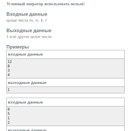
Условный оператор использовать нельзя!
Входные данные
целые числа
,
,
,
m
m
n
n
k
k
l
l
Выходные данные
1 или другое целое число
Примеры
входные данные
12

8

3

4
выходные данные
1
входные данные
0

5

1

выходные данные