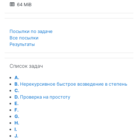
64 MiB
Посылки по задаче
Все посылки
Результаты
Пропустить Список задач
Список задач
A.
B.
Нерекурсивное быстрое возведение в степень
C.
D.
Проверка на простоту
E.
F.
G.
H.
I.
J.