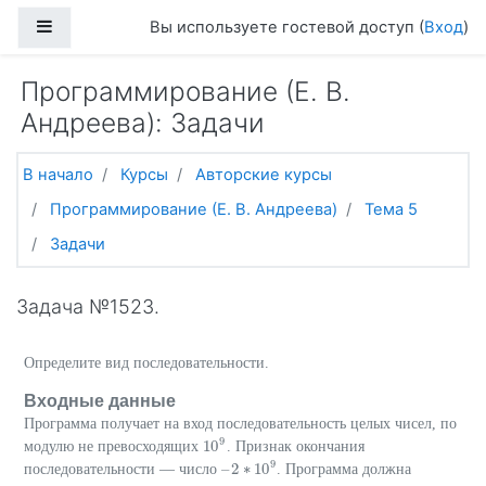
Перейти к основному содержанию
Боковая панель
Вы используете гостевой доступ (
Вход
)
Программирование (Е. В.
Андреева): Задачи
В начало
Курсы
Авторские курсы
Программирование (Е. В. Андреева)
Тема 5
Задачи
Задача №1523.
Определите вид последовательности.
Входные данные
Программа получает на вход последовательность целых чисел, по
9
10
модулю не превосходящих
. Признак окончания
10
9
9
–
2
∗
10
последовательности — число
. Программа должна
–
2
∗
10
9